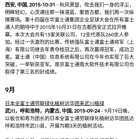
西安, 中国, 2015-10-31
- 秋风萧瑟，吹去我们一身的浮尘，
明眸轻幻，心灵通往那一抹湛蓝，聚首古都，我们再一次纵
情赛场。第十四届在华富士通集团企业足球大会在所有富士
通人的期待中于2015年10月31日在古都西安正式拉开帷
幕。本次大会共有15家关联公司，12支代表队260余人参
加。经过一天激烈的比赛，传统强队富士通富士通将军（上
海）有限公司继去年勇夺桂冠之后，再次赢得冠军，成功卫
冕。富士通（中国）信息系统有限公司在今年也实现了巨大
突破，一举斩获亚军。南京富士通南大软件技术有限公司也
取得了第三名的好成绩。
9月
日本全富士通劳联绿化植树访华团来武川植绿
武川，呼和浩特，内蒙古, 中国, 2015-09-24
- 9月19日晚，
以板仓和寿为团长的日本全富士通劳联绿化植树访华团抵达
呼和浩特市武川县，开展为期3天的植树活动。