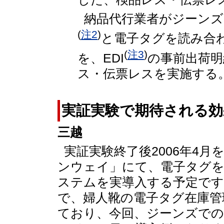
納品代行業者がジーンズ
(
注2
)
と電子タグを読み合
(
注3
)
を、EDI
の事前出荷明
ス・伝票レスを実施する
実証実験で期待される効
三越
実証実験終了後2006年4
ンウェイ」にて、電子タグ
ステムを実導入する予定です
で、婦人靴の電子タグ在庫管
ており、今回、ジーンズでの