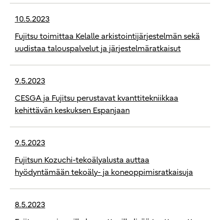
10.5.2023
Fujitsu toimittaa Kelalle arkistointijärjestelmän sekä
uudistaa talouspalvelut ja järjestelmäratkaisut
9.5.2023
CESGA ja Fujitsu perustavat kvanttitekniikkaa
kehittävän keskuksen Espanjaan
9.5.2023
Fujitsun Kozuchi-tekoälyalusta auttaa
hyödyntämään tekoäly- ja koneoppimisratkaisuja
8.5.2023