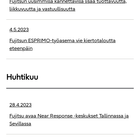
Fujitsun uusimmilla kannettavilla lisää tuottavuutta,
liikkuvuutta ja vastuullisuutta
4.5.2023
Fujitsun ESPRIMO-työasema vie kiertotaloutta
eteenpäin
Huhtikuu
28.4.2023
Fujitsu avaa Near Response -keskukset Tallinnassa ja
Sevillassa