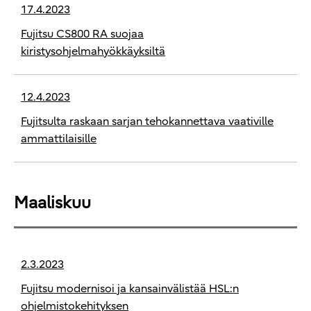
17.4.2023
Fujitsu CS800 RA suojaa
kiristysohjelmahyökkäyksiltä
12.4.2023
Fujitsulta raskaan sarjan tehokannettava vaativille
ammattilaisille
Maaliskuu
2.3.2023
Fujitsu modernisoi ja kansainvälistää HSL:n
ohjelmistokehityksen