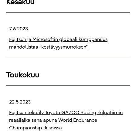
Kesäkuu
7.6.2023
Fujitsun ja Microsoftin globaali kumppanuus
mahdollistaa “kestävyysmurroksen”
Toukokuu
22.5.2023
Fujitsun tekoäly Toyota GAZOO Racing -kilpatiimin
reaaliaikaisena apuna World Endurance
Championship -kisoissa