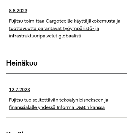
8.8.2023
Fujitsu toimittaa Cargotecille käyttäjäkokemusta ja
tuottavuutta parantavat työympäristö- ja
infrastruktuuripalvelut globaalisti
Heinäkuu
12.7.2023
Fujitsu tuo selitettävän tekoälyn bisnekseen ja
finanssialalle yhdessä Informa D&B:n kanssa