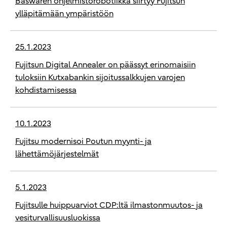
Baswaren ohjelmistorobotiikka siirtyy Fujitsun
ylläpitämään ympäristöön
25.1.2023
Fujitsun Digital Annealer on päässyt erinomaisiin
tuloksiin Kutxabankin sijoitussalkkujen varojen
kohdistamisessa
10.1.2023
Fujitsu modernisoi Poutun myynti- ja
lähettämöjärjestelmät
5.1.2023
Fujitsulle huippuarviot CDP:ltä ilmastonmuutos- ja
vesiturvallisuusluokissa