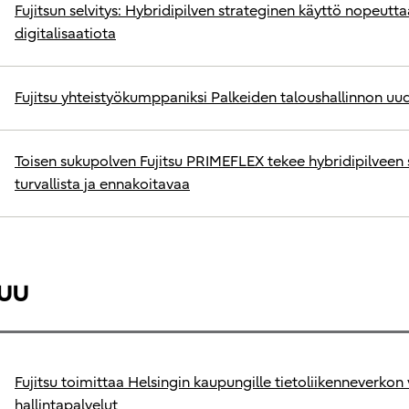
Fujitsun selvitys: Hybridipilven strateginen käyttö nopeutta
digitalisaatiota
Fujitsu yhteistyökumppaniksi Palkeiden taloushallinnon uu
Toisen sukupolven Fujitsu PRIMEFLEX tekee hybridipilveen 
turvallista ja ennakoitavaa
uu
Fujitsu toimittaa Helsingin kaupungille tietoliikenneverkon 
hallintapalvelut