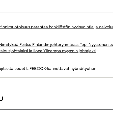
Monimuotoisuus parantaa henkilöstön hyvinvointia ja palvelu
Nimityksiä Fujitsu Finlandin johtoryhmässä: Topi Nyyssönen u
talousjohtajaksi ja Ilona Ylinampa myynnin johtajaksi
ujitsulta uudet LIFEBOOK-kannettavat hybridityöhön
u