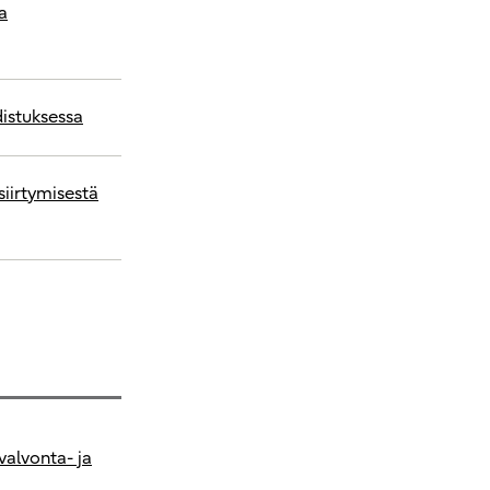
a
distuksessa
siirtymisestä
valvonta- ja