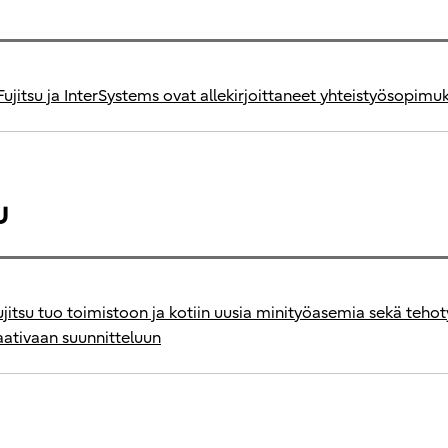
Fujitsu ja InterSystems ovat allekirjoittaneet yhteistyösopimu
u
ujitsu tuo toimistoon ja kotiin uusia minityöasemia sekä teh
aativaan suunnitteluun