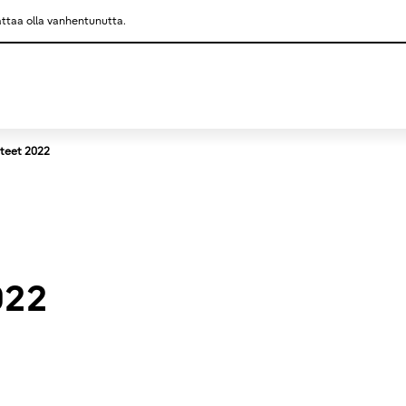
saattaa olla vanhentunutta.
This is a skip link click here to skip to main contents
tteet 2022
022