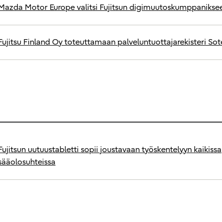
Mazda Motor Europe valitsi Fujitsun digimuutoskumppanikse
Fujitsu Finland Oy toteuttamaan palveluntuottajarekisteri Sot
Fujitsun uutuustabletti sopii joustavaan työskentelyyn kaikissa
sääolosuhteissa