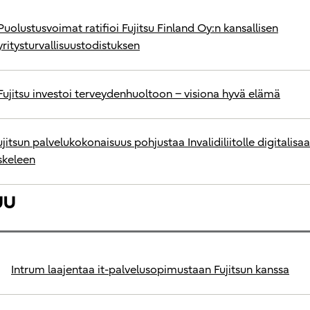
Puolustusvoimat ratifioi Fujitsu Finland Oy:n kansallisen
yritysturvallisuustodistuksen
Fujitsu investoi terveydenhuoltoon − visiona hyvä elämä
ujitsun palvelukokonaisuus pohjustaa Invalidiliitolle digitalis
skeleen
uu
Intrum laajentaa it-palvelusopimustaan Fujitsun kanssa