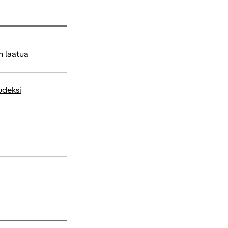
n laatua
udeksi