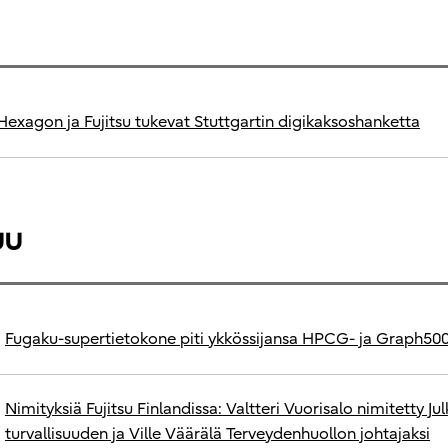
Hexagon ja Fujitsu tukevat Stuttgartin digikaksoshanketta
uu
Fugaku-supertietokone piti ykkössijansa HPCG- ja Graph500-
Nimityksiä Fujitsu Finlandissa: Valtteri Vuorisalo nimitetty Jul
turvallisuuden ja Ville Väärälä Terveydenhuollon johtajaksi