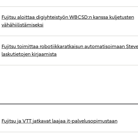
Fujitsu aloittaa digiyhteistyön WBCSD:n kanssa kuljetusten
vähähiilistämiseksi
Fujitsu toimittaa robotiikkaratkaisun automatisoimaan Stev
laskutietojen kirjaamista
Fujitsu ja VTT jatkavat laajaa it-palvelusopimustaan