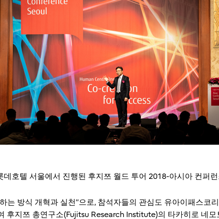
롯데호텔 서울에서 진행된 후지쯔 월드 투어 2018-아시아 컨퍼런
식 개혁과 실천’’으로, 참석자들의 관심도 유아이패스코리아(UiPAth
 비롯하여 후지쯔 총연구소(Fujitsu Research Institute)의