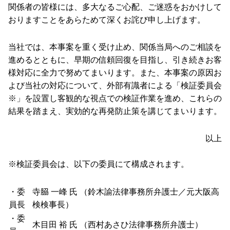
関係者の皆様には、多大なるご心配、ご迷惑をおかけして
おりますことをあらためて深くお詫び申し上げます。
当社では、本事案を重く受け止め、関係当局へのご相談を
進めるとともに、早期の信頼回復を目指し、引き続きお客
様対応に全力で努めてまいります。また、本事案の原因お
よび当社の対応について、外部有識者による「検証委員会
※」を設置し客観的な視点での検証作業を進め、これらの
結果を踏まえ、実効的な再発防止策を講じてまいります。
以上
※検証委員会は、以下の委員にて構成されます。
・委
寺𦚰 一峰 氏 （鈴木諭法律事務所弁護士／元大阪高
員長
検検事長）
・委
木目田 裕 氏 （西村あさひ法律事務所弁護士）