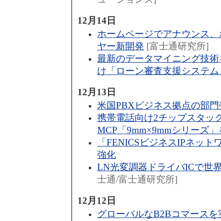
12月14日
ホームページでアナウンス、
ヤー新開発
[富士通研究所]
最新のデータマイニング技術
け「ローン審査支援システム
12月13日
米国PBXビジネス拠点の部
携帯電話向け2チップスタッ
MCP「9mm×9mmシリーズ
「FENICSビジネスIPネッ
強化
LN光変調器ドライバICで世
士通/富士通研究所]
12月12日
グローバルなB2Bコマースを実現「