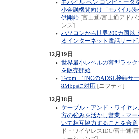
モバイル ペン コンピュータ
小金融機関向け「モバイル渉
供開始
[富士通/富士通アド
ンズ]
パソコンから世界200カ国以
るインターネット電話サービ
12月19日
世界最小レベルの薄型ラック
を販売開始
T-com、TNCのADSL接続
8Mbpsに対応
[ニフティ]
12月18日
ケーブル・アンド・ワイヤレ
方の強みを活かし営業・マー
いて相互協力することを合意
ド・ワイヤレスIDC/富士通
ューションズ]