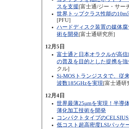
スを支援
[富士通/ジー・サーチ
世界トップクラス性能の10
[PFU]
ハードディスク装置の媒体腐
術を開発
[富士通研究所]
12月5日
富士通と日本オラクルが高信
の普及を目的とした提携を強
クル]
Si-MOSトランジスタで、従
波数185GHzを実現
[富士通研
12月4日
世界最薄25μmを実現！半導
薄化加工技術を開発
コンパクトタイプのCELSIUS Wo
低コスト超高密度LSIパッケ