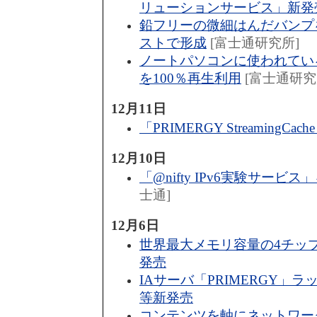
リューションサービス」新発
鉛フリーの微細はんだバンプを
ストで形成
[富士通研究所]
ノートパソコンに使われてい
を100％再生利用
[富士通研究
12月11日
「PRIMERGY StreamingC
12月10日
「@nifty IPv6実験サービス
士通]
12月6日
世界最大メモリ容量の4チップ
発売
IAサーバ「PRIMERGY」
等新発売
コンテンツを軸にネットワー