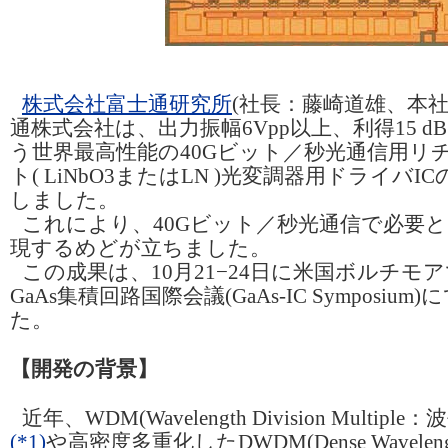
株式会社富士通研究所
(社長：藤崎道雄、本社
通株式会社は、出力振幅6Vpp以上、利得15 dB
う世界最高性能の40Gビット／秒光通信用リ
ト( LiNbO3またはLN )光変調器用ドライバ
しました。
これにより、40Gビット／秒光通信で必要
現するめどが立ちました。
この成果は、10月21−24日に米国ボルチモ
GaAs集積回路国際会議(GaAs-IC Symposi
た。
【開発の背景】
近年、WDM(Wavelength Division Multip
(*1)
や高密度多重化したDWDM(Dense Wavelength 