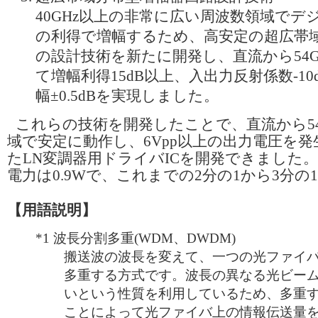
40GHz以上の非常に広い周波数領域でデ
の利得で増幅するため、高安定の超広帯
の設計技術を新たに開発し、直流から54G
て増幅利得15dB以上、入出力反射係数-1
幅±0.5dBを実現しました。
これらの技術を開発したことで、直流から54
域で安定に動作し、6Vpp以上の出力電圧を
たLN変調器用ドライバICを開発できました。
電力は0.9Wで、これまでの2分の1から3分の
【用語説明】
*1
波長分割多重(WDM、DWDM)
搬送波の波長を変えて、一つの光ファイ
多重する方式です。波長の異なる光ビー
いという性質を利用しているため、多重
ことによって光ファイバ上の情報伝送量