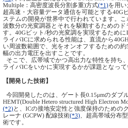
Multiple：高密度波長分割多重)方式
(*1)
を用い
超高速・大容量データ通信を可能とする40G
ステムの開発が世界中で行われています。こ
波数分の光変調器とそれを駆動するためのドラ
す。40Gビット/秒の光変調を実現するためにL
ライバICに求められる性能は、直流から40G
い周波数範囲で、光をオンオフするための約5
幅の出力電圧を出すことです。
そこで、広帯域でかつ高出力な特性を持ち
ライバICをいかに実現するかが課題となっ
【開発した技術】
今回開発したのは、ゲート長0.15μmのダブ
HEMT(Double Hetero structured High Electron Mob
(*2)
と、ICの接地安定性と強度保持のための
レーナ (GCPW) 配線技術
(*3)
、超高帯域分布型
術です。