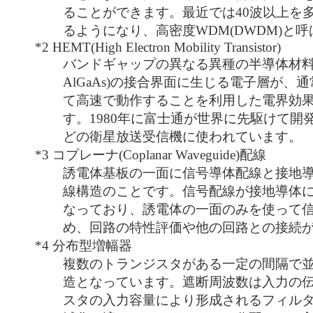
ることができます。最近では40波以上を
るようになり、高密度WDM(DWDM)と
*2
HEMT(High Electron Mobility Transistor)
バンドギャップの異なる異種の半導体材料(
AlGaAs)の接合界面に生じる電子層が、
て高速で動作することを利用した電界効
す。1980年に富士通が世界に先駆けて開
どの衛星放送受信機に使われています。
*3
コプレーナ(Coplanar Waveguide)配線
誘電体基板の一面に信号導体配線と接地
線構造のことです。信号配線が接地導体
なっており、誘電体の一面のみを使って
め、回路の特性評価や他の回路との接続
*4
分布型増幅器
複数のトランジスタがある一定の間隔で
造となっています。遮断周波数は入力の
スタの入力容量により形成されるフィル