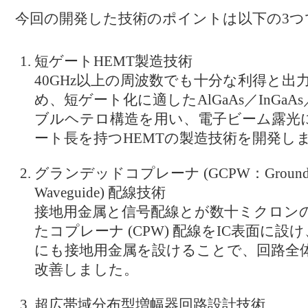
今回の開発した技術のポイントは以下の3つ
短ゲートHEMT製造技術
40GHz以上の周波数でも十分な利得と出
め、短ゲート化に適したAlGaAs／InGaAs／
ブルヘテロ構造を用い、電子ビーム露光によ
ート長を持つHEMTの製造技術を開発し
グランデッドコプレーナ (GCPW：Grounded 
Waveguide) 配線技術
接地用金属と信号配線とが数十ミクロン
たコプレーナ (CPW) 配線をIC表面に設
にも接地用金属を設けることで、回路全
改善しました。
超広帯域分布型増幅器回路設計技術