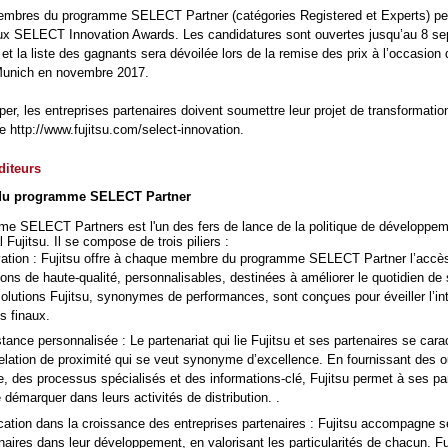
embres du programme SELECT Partner (catégories Registered et Experts) p
aux SELECT Innovation Awards. Les candidatures sont ouvertes jusqu’au 8 s
t la liste des gagnants sera dévoilée lors de la remise des prix à l’occasion 
unich en novembre 2017.
per, les entreprises partenaires doivent soumettre leur projet de transformation
se http://www.fujitsu.com/select-innovation.
diteurs
du programme SELECT Partner
e SELECT Partners est l'un des fers de lance de la politique de développe
l Fujitsu. Il se compose de trois piliers :
vation : Fujitsu offre à chaque membre du programme SELECT Partner l’accè
ions de haute-qualité, personnalisables, destinées à améliorer le quotidien de 
olutions Fujitsu, synonymes de performances, sont conçues pour éveiller l’in
ts finaux.
tance personnalisée : Le partenariat qui lie Fujitsu et ses partenaires se cara
elation de proximité qui se veut synonyme d’excellence. En fournissant des o
e, des processus spécialisés et des informations-clé, Fujitsu permet à ses pa
 démarquer dans leurs activités de distribution. .
cation dans la croissance des entreprises partenaires : Fujitsu accompagne 
naires dans leur développement, en valorisant les particularités de chacun. Fu