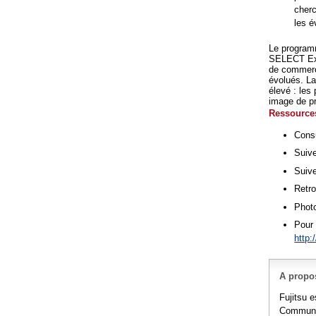
cherc
les é
Le program
SELECT Exp
de commerci
évolués. La
élevé : les
image de pr
Ressources
Consu
Suive
Suive
Retr
Photo
Pour 
http:
A propos
Fujitsu e
Communic