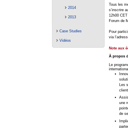
Tous les m
2014
s’inscrire 
12h00 CET e
2013
Forum de M
Case Studies
Pour partici
via l’adres
Vidéos
Note aux é
À propos 
Le programm
internationa
Inno
solut
Les s
clien
Assis
une r
point
de se
Impli
parte