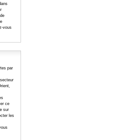
 dans
r
 de
de
ez-vous
rtes par
 secteur
rient,
es
ver ce
ée sur
ecter les
-vous