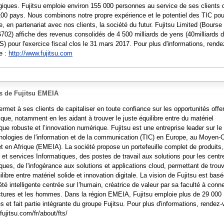
giques. Fujitsu emploie environ 155 000 personnes au service de ses clients
100 pays. Nous combinons notre propre expérience et le potentiel des TIC pou
e, en partenariat avec nos clients, la société du futur. Fujitsu Limited (Bourse
6702) affiche des revenus consolidés de 4 500 milliards de yens (40milliards 
S) pour l'exercice fiscal clos le 31 mars 2017. Pour plus d'informations, rend
te :
http://www.fujitsu.com
s de Fujitsu EMEIA
ermet à ses clients de capitaliser en toute confiance sur les opportunités offe
que, notamment en les aidant à trouver le juste équilibre entre du matériel
que robuste et l’innovation numérique. Fujitsu est une entreprise leader sur le
nologies de l'information et de la communication (TIC) en Europe, au Moyen-O
et en Afrique (EMEIA). La société propose un portefeuille complet de produits,
 et services Informatiques, des postes de travail aux solutions pour les centr
ques, de l'infogérance aux solutions et applications cloud, permettant de trou
ilibre entre matériel solide et innovation digitale. La vision de Fujitsu est bas
té intelligente centrée sur l’humain, créatrice de valeur par sa faculté à conn
uctures et les hommes. Dans la région EMEIA, Fujitsu emploie plus de 29 000
 et fait partie intégrante du groupe Fujitsu. Pour plus d'informations, rendez
ujitsu.com/fr/about/fts/