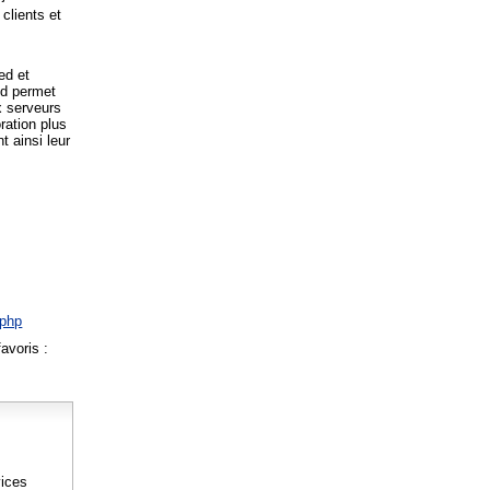
clients et
ed et
ed permet
x serveurs
ration plus
t ainsi leur
.php
avoris :
vices