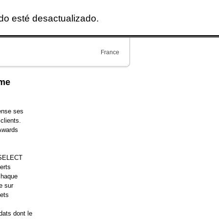
ido esté desactualizado.
France
ème
ense ses
clients.
 Awards
e SELECT
erts
 chaque
e sur
jets
dats dont le