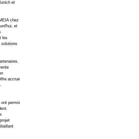
Munich et
EMEIA chez
rd'hui, et
s
 les
 solutions
artenaires.
vente
un
offre accrue
.
i ont permis
ent.
e
projet
taillant