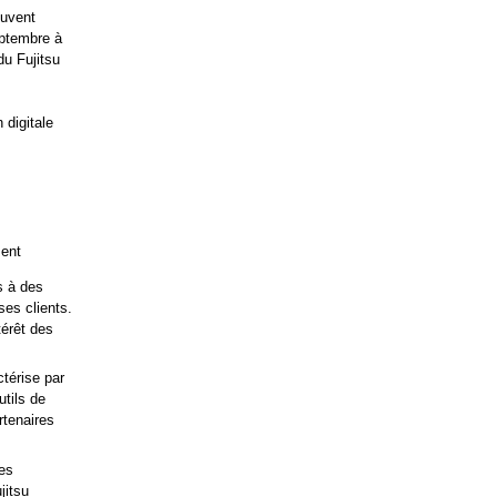
euvent
eptembre à
du Fujitsu
 digitale
ment
s à des
ses clients.
térêt des
ctérise par
utils de
rtenaires
ses
jitsu