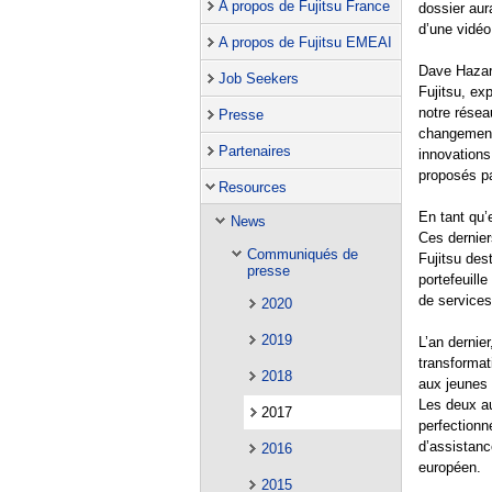
A propos de Fujitsu France
dossier aur
d’une vidéo
A propos de Fujitsu EMEAI
Dave Hazar
Job Seekers
Fujitsu, ex
notre réseau
Presse
changement
Partenaires
innovations
proposés par
Resources
En tant qu’
News
Ces dernier
Communiqués de
Fujitsu de
presse
portefeuill
de services
2020
2019
L’an dernie
transformat
2018
aux jeunes 
Les deux au
2017
perfectionn
d’assistance
2016
européen.
2015