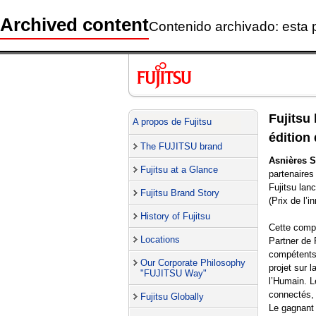
Archived content
Contenido archivado: esta 
Fujitsu
A propos de Fujitsu
édition
The FUJITSU brand
Asnières S
Fujitsu at a Glance
partenaires 
Fujitsu lan
Fujitsu Brand Story
(Prix de l’i
History of Fujitsu
Cette comp
Locations
Partner de 
compétents,
Our Corporate Philosophy
projet sur l
"FUJITSU Way"
l’Humain. Le
connectés, 
Fujitsu Globally
Le gagnant 