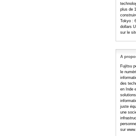
technolo
plus de 
construir
Tokyo : 
dollars U
sur le si
A propo
Fujitsu p
le numéri
informati
des tech
en Inde 
solutions
informati
juste équ
une socié
infrastr
personnes
sur www.f