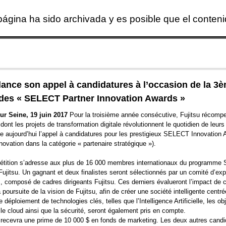
página ha sido archivada y es posible que el conten
Skip to main content
 lance son appel à candidatures à l’occasion de la 3
 des « SELECT Partner Innovation Awards »
ur Seine, 19 juin 2017
Pour la troisième année consécutive, Fujitsu récomp
dont les projets de transformation digitale révolutionnent le quotidien de leurs 
ce aujourd’hui l’appel à candidatures pour les prestigieux SELECT Innovation
nnovation dans la catégorie « partenaire stratégique »).
étition s’adresse aux plus de 16 000 membres internationaux du programm
Fujitsu. Un gagnant et deux finalistes seront sélectionnés par un comité d’exp
 composé de cadres dirigeants Fujitsu. Ces derniers évalueront l’impact de
a poursuite de la vision de Fujitsu, afin de créer une société intelligente centré
 déploiement de technologies clés, telles que l’Intelligence Artificielle, les ob
le cloud ainsi que la sécurité, seront également pris en compte.
recevra une prime de 10 000 $ en fonds de marketing. Les deux autres candi