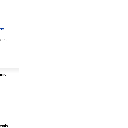
com
ce -
ormé
voris.