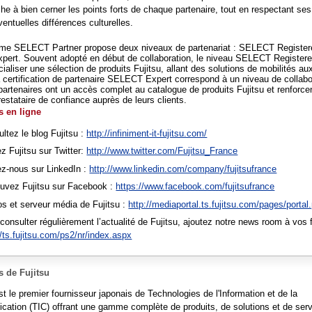
he à bien cerner les points forts de chaque partenaire, tout en respectant ses 
ventuelles différences culturelles.
me SELECT Partner propose deux niveaux de partenariat : SELECT Register
ert. Souvent adopté en début de collaboration, le niveau SELECT Register
aliser une sélection de produits Fujitsu, allant des solutions de mobilités au
 certification de partenaire SELECT Expert correspond à un niveau de collabo
 partenaires ont un accès complet au catalogue de produits Fujitsu et renforcen
estataire de confiance auprès de leurs clients.
 en ligne
ltez le blog Fujitsu :
http://infiniment-it-fujitsu.com/
z Fujitsu sur Twitter:
http://www.twitter.com/Fujitsu_France
z-nous sur LinkedIn :
http://www.linkedin.com/company/fujitsufrance
ouvez Fujitsu sur Facebook :
https://www.facebook.com/fujitsufrance
s et serveur média de Fujitsu :
http://mediaportal.ts.fujitsu.com/pages/portal
consulter régulièrement l’actualité de Fujitsu, ajoutez notre news room à vos f
//ts.fujitsu.com/ps2/nr/index.aspx
 de Fujitsu
st le premier fournisseur japonais de Technologies de l'Information et de la
ation (TIC) offrant une gamme complète de produits, de solutions et de ser