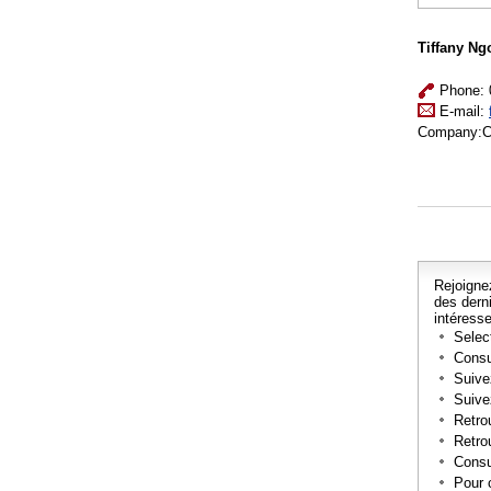
Tiffany Ng
Phone: 0
E-mail:
Company:
Rejoigne
des dern
intéresse
Selec
Cons
Suiv
Suiv
Retr
Retro
Cons
Pour c