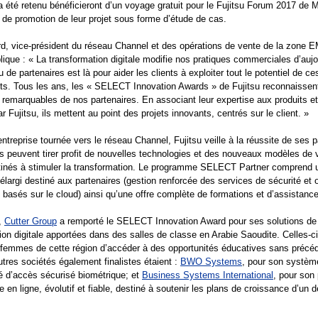
a été retenu bénéficieront d’un voyage gratuit pour le Fujitsu Forum 2017 de 
 de promotion de leur projet sous forme d’étude de cas.
d, vice-président du réseau Channel et des opérations de vente de la zone 
plique : « La transformation digitale modifie nos pratiques commerciales d’aujou
 de partenaires est là pour aider les clients à exploiter tout le potentiel de ce
s. Tous les ans, les « SELECT Innovation Awards » de Fujitsu reconnaissent
 remarquables de nos partenaires. En associant leur expertise aux produits et
 Fujitsu, ils mettent au point des projets innovants, centrés sur le client. »
entreprise tournée vers le réseau Channel, Fujitsu veille à la réussite de ses p
s peuvent tirer profit de nouvelles technologies et des nouveaux modèles de 
stinés à stimuler la transformation. Le programme SELECT Partner comprend 
e élargi destiné aux partenaires (gestion renforcée des services de sécurité et 
 basés sur le cloud) ainsi qu’une offre complète de formations et d’assistance
r,
Cutter Group
a remporté le SELECT Innovation Award pour ses solutions de
ion digitale apportées dans des salles de classe en Arabie Saoudite. Celles-c
femmes de cette région d’accéder à des opportunités éducatives sans précéd
tres sociétés également finalistes étaient :
BWO Systems
, pour son systèm
é d’accès sécurisé biométrique; et
Business Systems International
, pour son 
 en ligne, évolutif et fiable, destiné à soutenir les plans de croissance d’un dé