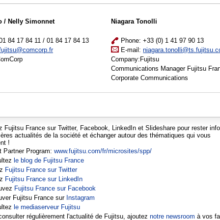
o / Nelly Simonnet
Niagara Tonolli
1 84 17 84 11 / 01 84 17 84 13
Phone: +33 (0) 1 41 97 90 13
fujitsu@comcorp.fr
E-mail:
niagara.tonolli@ts.fujitsu.
ComCorp
Company:Fujitsu
Communications Manager Fujitsu Fran
Corporate Communications
z Fujitsu France sur Twitter, Facebook, LinkedIn et Slideshare pour rester inf
ières actualités de la société et échanger autour des thématiques qui vous
nt !
t Partner Program:
www.fujitsu.com/fr/microsites/spp/
ultez
le blog de Fujitsu France
ez
Fujitsu France sur Twitter
ez
Fujitsu France sur LinkedIn
ouvez
Fujitsu France sur Facebook
uver Fujitsu France sur
Instagram
ultez
le mediaserveur Fujitsu
onsulter régulièrement l'actualité de Fujitsu, ajoutez
notre newsroom
à vos fa