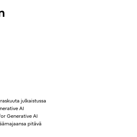
n
raskuuta julkaistussa
nerative AI
for Generative AI
 päämajaansa pitävä