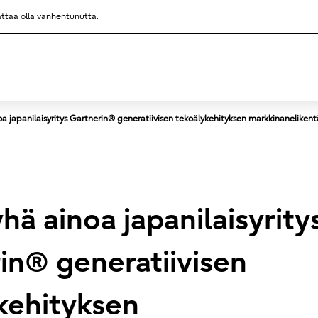
saattaa olla vanhentunutta.
This is a skip link click here to skip to main contents
oa japanilaisyritys Gartnerin® generatiivisen tekoälykehityksen markkinanelikent
yhä ainoa japanilaisyrity
in® generatiivisen
kehityksen