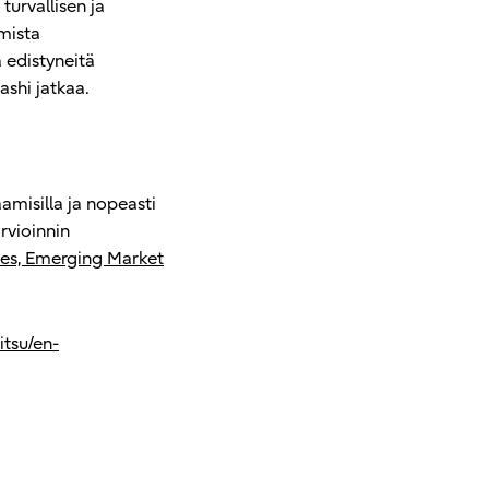
urvallisen ja
mista
 edistyneitä
ashi jatkaa.
misilla ja nopeasti
arvioinnin
es, Emerging Market
jitsu/en-