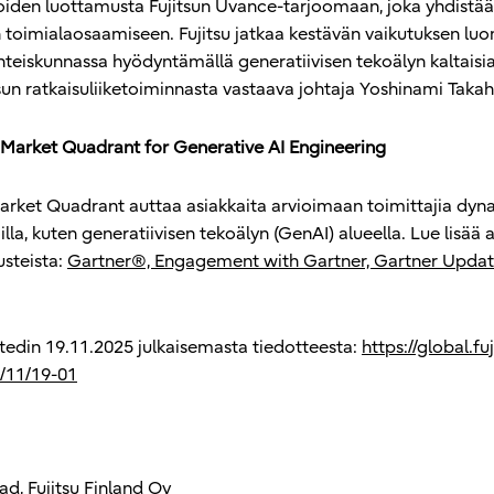
iden luottamusta Fujitsun Uvance-tarjoomaan, joka yhdistää t
 toimialaosaamiseen. Fujitsu jatkaa kestävän vaikutuksen luo
yhteiskunnassa hyödyntämällä generatiivisen tekoälyn kaltaisia
tsun ratkaisuliiketoiminnasta vastaava johtaja Yoshinami Takah
Market Quadrant for Generative AI Engineering
rket Quadrant auttaa asiakkaita arvioimaan toimittajia dynaa
illa, kuten generatiivisen tekoälyn (GenAI) alueella. Lue lisää 
usteista:
Gartner®, Engagement with Gartner, Gartner Updat
tedin 19.11.2025 julkaisemasta tiedotteesta:
https://global.fu
/11/19-01
, Fujitsu Finland Oy