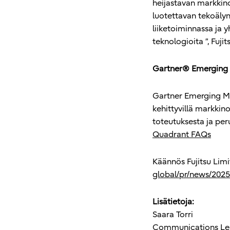
heijastavan markkino
luotettavan tekoälyn
liiketoiminnassa ja 
teknologioita ”, Fuji
Gartner® Emerging 
Gartner Emerging Ma
kehittyvillä markkino
toteutuksesta ja per
Quadrant FAQs
Käännös Fujitsu Limi
global/pr/news/2025
Lisätietoja:
Saara Torri
Communications Lead