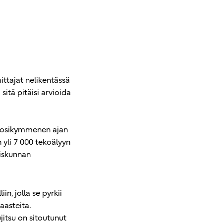
ttajat nelikentässä
sitä pitäisi arvioida
 vuosikymmenen ajan
 yli 7 000 tekoälyyn
eiskunnan
n, jolla se pyrkii
aasteita.
jitsu on sitoutunut