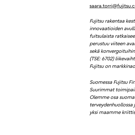
saara.torri@fujitsu
Fujitsu rakentaa ke
innovaatioiden avul
fuitsulaista ratkais
perustuu viiteen avai
sekä konvergoituihin
(TSE: 6702) liikevaih
Fujitsu on markkinao
Suomessa Fujitsu Fin
Suurimmat toimipaikk
Olemme osa suomalais
terveydenhuollossa ja
yksi maamme kriitti