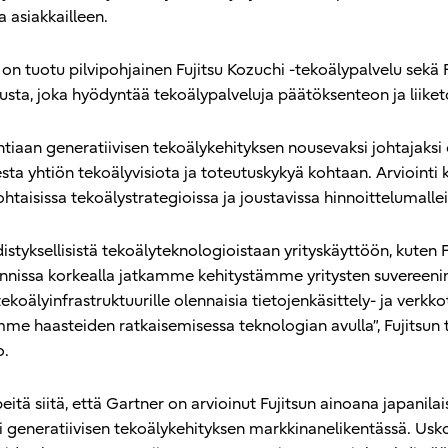
 asiakkailleen.
 tuotu pilvipohjainen Fujitsu Kozuchi -tekoälypalvelu sekä F
lusta, joka hyödyntää tekoälypalveluja päätöksenteon ja liike
ntiaan generatiivisen tekoälykehityksen nousevaksi johtajaksi
sta yhtiön tekoälyvisiota ja toteutuskykyä kohtaan. Arviointi 
htaisissa tekoälystrategioissa ja joustavissa hinnoittelumallei
istyksellisistä tekoälyteknologioistaan yrityskäyttöön, kuten F
nissa korkealla jatkamme kehitystämme yritysten suvereenin 
koälyinfrastruktuurille olennaisia tietojenkäsittely- ja verkko
e haasteiden ratkaisemisessa teknologian avulla”, Fujitsun 
o.
itä siitä, että Gartner on arvioinut Fujitsun ainoana japanilai
i generatiivisen tekoälykehityksen markkinanelikentässä. Us