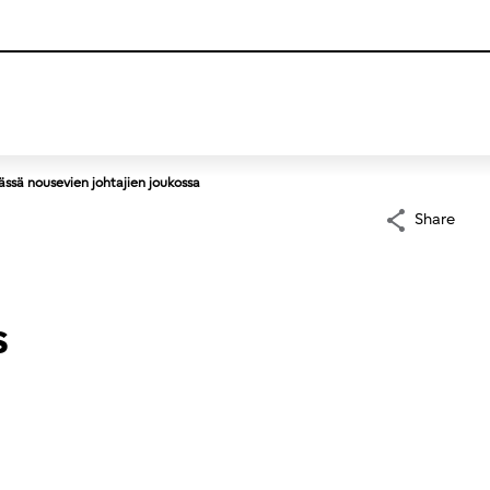
ässä nousevien johtajien joukossa
Share
s