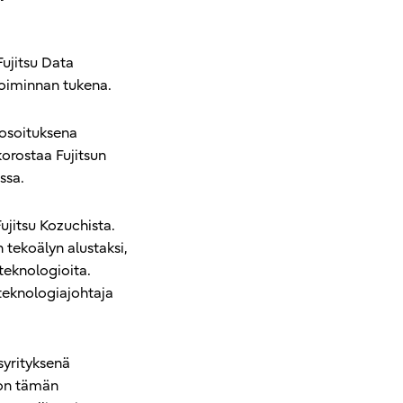
ujitsu Data
toiminnan tukena.
 osoituksena
korostaa Fujitsun
ssa.
ujitsu Kozuchista.
tekoälyn alustaksi,
teknologioita.
teknologiajohtaja
syrityksenä
kon tämän