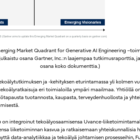
rging Market Quadrant for Generative AI Engineering –toimi
ulkaistu osana Gartner, Inc.:n laajempaa tutkimusraporttia, ja 
osana koko dokumenttia.)
 tekoälytutkimuksen ja -kehityksen eturintamassa yli kolmen
tekoälyratkaisuja eri toimialoilla ympäri maailmaa. Yhtiöllä on
ttötapausta tuotannosta, kaupasta, terveydenhuollosta ja yht
ämisestä.
u on integroinut tekoälyosaamisensa Uvance-liiketoimintamallii
sa liiketoiminnan kasvua ja ratkaisemaan yhteiskunnallisia h
yttä data-analytiikkaa ja tekoälyä johtamisen prosesseihin, Fu