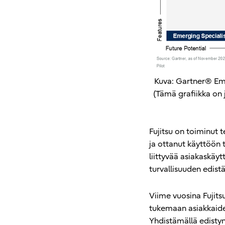
Kuva: Gartner® Eme
(Tämä grafiikka on j
Fujitsu on toiminut
ja ottanut käyttöön 
liittyvää asiakaskäy
turvallisuuden edist
Viime vuosina Fujits
tukemaan asiakkaiden
Yhdistämällä edistyn