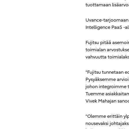
tuottamaan lisäarvoa
Uvance-tarjoomaan on
Intelligence PaaS -a
Fujitsu pitää asemoi
toimialan arvostukse
vahvuutta toimialako
“Fujitsu tunnetaan ed
Pysyäksemme arvioin
johon integroimme te
Tuemme asiakkaitamm
Vivek Mahajan sano
“Olemme erittäin ylpe
nousevaksi johtajaks