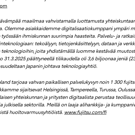
.com
stävämpää maailmaa vahvistamalla luottamusta yhteiskuntaan
la. Olemme asiakkaidemme digitalisaatiokumppani ympäri ma
ee työssään ihmiskunnan suurimpia haasteita. Palvelu- ja rat
nteknologiaan: tekoälyyn, tietojenkäsittelyyn, dataan ja verkk
 teknologioihin, joita yhdistämällä luomme kestävää muutosta
to 31.3.2025 päättyneellä tilikaudella oli 3,6 biljoonaa jeniä (2
suudeltaan Japanin johtava teknologiayhtiö.
land tarjoaa vahvan paikallisen palvelukyvyn noin 1 300 fujits
amme sijaitsevat Helsingissä, Tampereella, Turussa, Oulussa
en yhteiskunnan ja yritysten digitaalista perustaa teollisuud
 julkisella sektorilla. Meillä on laaja alihankkija- ja kumppa
sistä huoltovarmuusyhtiöistä.
www.fujitsu.com/fi