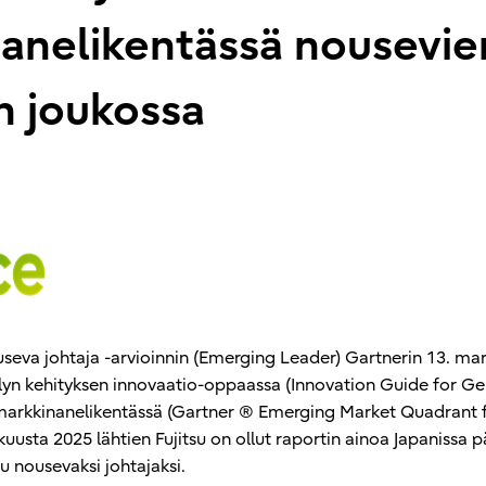
anelikentässä nousevie
en joukossa
useva johtaja -arvioinnin (Emerging Leader) Gartnerin 13. mar
lyn kehityksen innovaatio-oppaassa (Innovation Guide for Ge
 markkinanelikentässä (Gartner ® Emerging Market Quadrant 
kuusta 2025 lähtien Fujitsu on ollut raportin ainoa Japanissa
tu nousevaksi johtajaksi.