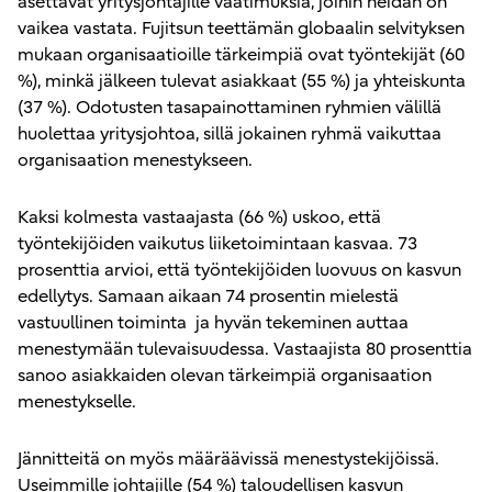
asettavat yritysjohtajille vaatimuksia, joihin heidän on
vaikea vastata. Fujitsun teettämän globaalin selvityksen
mukaan organisaatioille tärkeimpiä ovat työntekijät (60
%), minkä jälkeen tulevat asiakkaat (55 %) ja yhteiskunta
(37 %). Odotusten tasapainottaminen ryhmien välillä
huolettaa yritysjohtoa, sillä jokainen ryhmä vaikuttaa
organisaation menestykseen.
Kaksi kolmesta vastaajasta (66 %) uskoo, että
työntekijöiden vaikutus liiketoimintaan kasvaa. 73
prosenttia arvioi, että työntekijöiden luovuus on kasvun
edellytys. Samaan aikaan 74 prosentin mielestä
vastuullinen toiminta ja hyvän tekeminen auttaa
menestymään tulevaisuudessa. Vastaajista 80 prosenttia
sanoo asiakkaiden olevan tärkeimpiä organisaation
menestykselle.
Jännitteitä on myös määräävissä menestystekijöissä.
Useimmille johtajille (54 %) taloudellisen kasvun