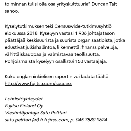
toiminnan tulisi olla osa yrityskulttuuria”, Duncan Tait
sanoo.
Kyselytutkimuksen teki Censuswide-tutkimusyhtiö
elokuussa 2018. Kyselyyn vastasi 1 936 johtajatason
päättäjää keskisuurista ja suurista organisaatioista, jotka
edustivat julkishallintoa, liikennettä, finanssipalveluja,
vähittäiskauppaa ja valmistavaa teollisuutta.
Pohjoismaista kyselyyn osallistui 150 vastaajaja.
Koko englanninkielisen raportin voi ladata täältä:
http://www.fujitsu.com/success
Lehdistöyhteydet
Fujitsu Finland Oy
Viestintäjohtaja Satu Pelttari
satu.pelttari (at) fi.fujitsu.com, p. 045 7880 9624