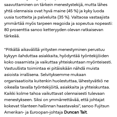
saavuttaminen on tärkein menestystekijä, mutta lähes
yhtä olennaisia ovat hyvä maine (45 %) ja kyky luoda
uusia tuotteita ja palveluita (35 %). Valtaosa vastaajista
ymmärtää myös tarpeen reagoida ja sopeutua nopeasti:
80 prosenttia sanoo ketteryyden olevan ratkaisevan
tärkeää.
“Pitkällä aikavälillä yritysten menestyminen perustuu
kykyyn ilahduttaa asiakkaita, hyödyntää työntekijöiden
koko osaamista ja vaikuttaa yhteiskuntaan myönteisesti.
Vastuullista toimintaa ei pitäisikään nähdä muista
asioista irrallisena. Selvityksemme mukaan
organisaatioita kuitenkin huolestuttaa, lähestyvätkö ne
oikealla tavalla työntekijöitä, asiakkaita ja yhteiskuntaa.
Kaikki kolme tahoa vaikuttavat olennaisesti tulevaan
menestykseen. Siksi on ymmärrettävää, että johtajat
kokevat tilanteen hallinnan haastavaksi”, sanoo Fujitsun
Amerikan- ja Euroopan-johtaja
Duncan Tait
.