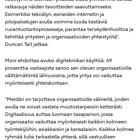
ratkaisuja näiden tavoitteiden saavuttamiseksi.
Esimerkiksi tekoälyn, esineiden internetin ja
pilvipalvelujen avulla voimme luoda kestäviä
ruoantuotantoprosesseja, parantaa terveydenhuoltoa ja
kehittää yritysten ja organisaatioiden yhteistyötä”,
Duncan Tait jatkaa.
Moni ehdottaa avuksi digitekniikan käyttöä: 69
prosenttia vastaajista sanoo sen olevan organisaatioille
välttämätöntä lähivuosina, jotta yritys voi vaikuttaa
myönteisesti yhteiskuntaan.
”Meidän on tarjottava organisaatioille välineitä, joiden
avulla ne voivat vastata muutostarpeisiin ketterästi.
Digitaalisuus auttaa luomaan tasapainon, jossa
organisaatio vaikuttaa myönteisesti kaikkiin kolmeen:
työntekijöihin, asiakkaisiin ja kansalaisiin. Kaikkia kolmea
ryhmää tulisi tarkastella yhtenä, sillä vastuullisen