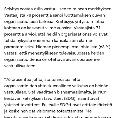
Selvitys nostaa esiin vastuullisen toiminnan merkityksen.
Vastaajista 78 prosenttia sanoi luottamuksen olevan
organisaatiolleen tärkeää. Kriittisyys yritystoimintaa
kohtaan on kasvanut viime vuosina. Vastaajista 71
prosenttia arvioi, että heidän organisaationsa voisivat
tehdä nykyistä enemmän kansalaisten elämän
parantamiseksi. Hieman pienempi osa johtajista (63 %)
vastasi, että menestyäkseen tulevaisuudessa heidän
organisaatioidensa on otettava aivan uusi asenne
vastuullisuuteen.
”76 prosenttia johtajista tunnustaa, että
organisaatioiden yhteiskunnallinen vaikutus on heidän
vastuullaan. Sitä vaaditaan bisnesmaailmalta, ja YK:n
kestävän kehityksen tavoitteet (SDG) määrittävät
yhteiset tavoitteet. Fujitsulle SDG:t ovat erittäin tärkeitä
ja keskeinen osa visiomme toteuttamista. Me
keskitymme luomaan yhdessä sidosryhmiemme kanssa