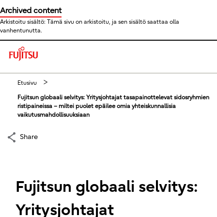
Archived content
Arkistoitu sisältö: Tämä sivu on arkistoitu, ja sen sisältö saattaa olla
vanhentunutta.
This is a skip link click here to skip to main contents
Etusivu
Fujitsun globaali selvitys: Yritysjohtajat tasapainottelevat sidosryhmien
ristipaineissa – miltei puolet epäilee omia yhteiskunnallisia
vaikutusmahdollisuuksiaan
Share
Fujitsun globaali selvitys:
Yritysjohtajat