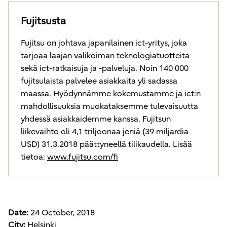
Fujitsusta
Fujitsu on johtava japanilainen ict-yritys, joka
tarjoaa laajan valikoiman teknologiatuotteita
sekä ict-ratkaisuja ja -palveluja. Noin 140 000
fujitsulaista palvelee asiakkaita yli sadassa
maassa. Hyödynnämme kokemustamme ja ict:n
mahdollisuuksia muokataksemme tulevaisuutta
yhdessä asiakkaidemme kanssa. Fujitsun
liikevaihto oli 4,1 triljoonaa jeniä (39 miljardia
USD) 31.3.2018 päättyneellä tilikaudella. Lisää
tietoa:
www.fujitsu.com/fi
Date:
24 October, 2018
City:
Helsinki