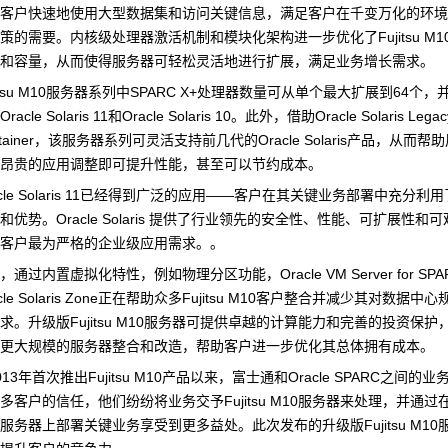
让客户快速地使用大型数据集和访问关键信息，满足客户在千变万化的环
策的需要。内核级处理器激活机制和模块化架构进一步优化了Fujitsu M1
能和容量，从而使得服务器可轻松灵活地进行扩展，满足业务增长需求。
jitsu M10服务器系列中SPARC X+处理器数量可从单个最大扩展到64个
racle Solaris 11和Oracle Solaris 10。此外，借助Oracle Solaris Legac
ntainer，该服务器系列可灵活支持前几代的Oracle Solaris产品，从而
外昂贵的应用调整即可提升性能，甚至可以节约成本。
acle Solaris 11已经得到广泛的应用——客户在其关键业务部署中充分利
和优势。Oracle Solaris 提供了行业领先的安全性、性能、可扩展性和
足客户最为严格的企业级应用需求。。
，通过内置虚拟化特性，例如物理分区功能，Oracle VM Server for SPA
acle Solaris Zone正在帮助众多Fujitsu M10客户整合并减少其对数据
求。升级版Fujitsu M10服务器可提供卓越的计算能力和完善的投资保护
现更大规模的服务器整合和改造，帮助客户进一步优化其总体拥有成本。
013年首次推出Fujitsu M10产品以来，富士通和Oracle SPARC之间的
多客户的信任，他们纷纷将业务交予Fujitsu M10服务器来处理，并通过在Fu
0服务器上部署关键业务享受到更多益处。此次发布的升级版Fujitsu M1