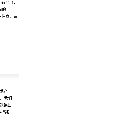
s 11.1、
nt的
更多信息，请
技术产
家。我们
士通集团
.8兆