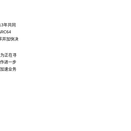
13年共同
RC64
效率并加快决
务器为正在寻
合作进一步
户加速业务