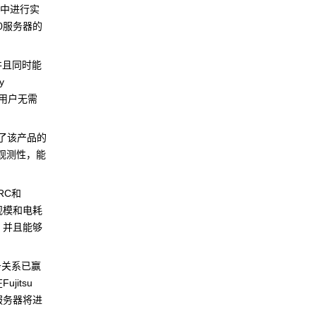
境中进行实
0服务器的
，并且同时能
y
帮助用户无需
用了该产品的
可观测性，能
RC和
中心规模和电耗
，并且能够
业务关系已赢
jitsu
0服务器将进