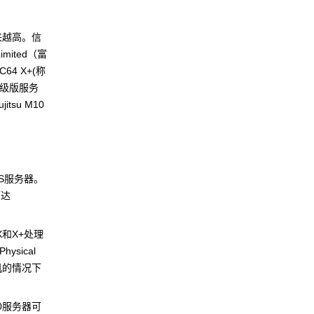
来越高。信
ited（富
4 X+(称
升级版服务
su M10
-4S服务器。
可达
X和X+处理
sical
不停机的情况下
10服务器可