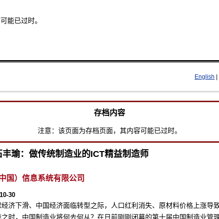
容可能已过时。
Skip to main content
English
|
存档内容
注意：该页面为存档页面，其内容可能已过时。
石丰瑜：做传统制造业的ICT精益制造师
中国）信息系统有限公司
10-30
球经济下滑、中国经济面临转型之际，人口红利消失、原材料价格上涨导
继之时，中国制造业将何去何从？在日前刚刚闭幕的第十届中国制造业管