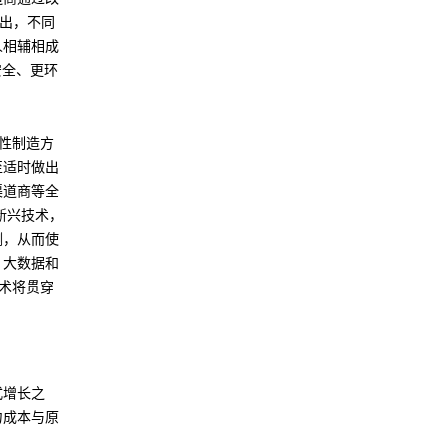
指出，不同
人相辅相成
安全、更环
性制造方
至适时做出
渠道商等全
新兴技术，
测，从而使
、大数据和
术将贯穿
式增长之
力成本与原