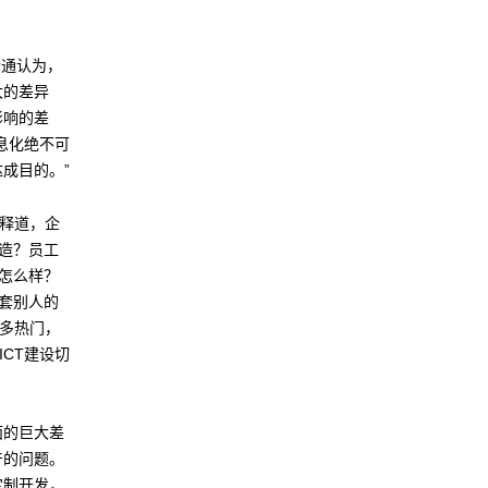
士通认为，
大的差异
影响的差
息化绝不可
成目的。”
解释道，企
制造？员工
通怎么样？
硬套别人的
有多热门，
CT建设切
面的巨大差
产的问题。
定制开发，