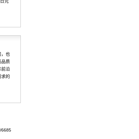
兆日元
司，也
高品质
术前沿
需求的
/6685