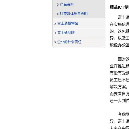
产品资料
精益ICT
社交媒体免责声明
富士
富士通博物馆
在实施信
的，这包
富士通品牌
异，以及
企业的社会责任
能像办公
面对
业在推进精
有没有受到
员工愿不愿
解决方案
而要看自身
忌一步到
考虑
异，富士
未来在中