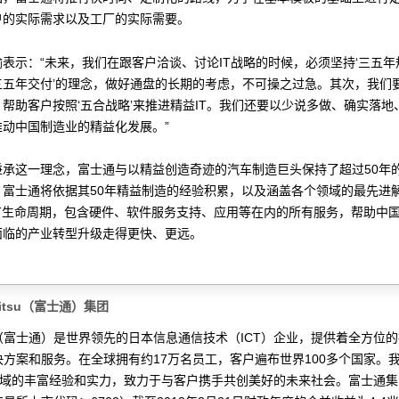
户的实际需求以及工厂的实际需要。
瑜表示：“未来，我们在跟客户洽谈、讨论IT战略的时候，必须坚持‘三五
三五年交付’的理念，做好通盘的长期的考虑，不可操之过急。其次，我们
帮助客户按照‘五合战略’来推进精益IT。我们还要以少说多做、确实落地
推动中国制造业的精益化发展。”
秉承这一理念，富士通与以精益创造奇迹的汽车制造巨头保持了超过50年
，富士通将依据其50年精益制造的经验积累，以及涵盖各个领域的最先进
IT生命周期，包含硬件、软件服务支持、应用等在内的所有服务，帮助中
面临的产业转型升级走得更快、更远。
jitsu（富士通）集团
tsu（富士通）是世界领先的日本信息通信技术（ICT）企业，提供着全方位
决方案和服务。在全球拥有约17万名员工，客户遍布世界100多个国家。
T领域的丰富经验和实力，致力于与客户携手共创美好的未来社会。富士通