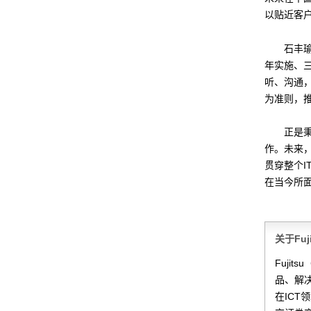
以贴近客
石丰
年实施、
听、沟通，
为准则，
正是
作。未来
贯穿整个
在当今所
关于Fu
Fuji
品、解
在IC