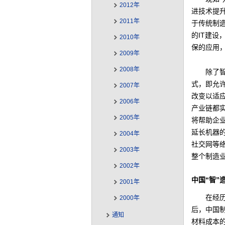
2012年
进技术提
2011年
于传统制
的IT建
2010年
保的应用
2009年
2008年
除了
式，即允
2007年
改变以适
2006年
产业链都
2005年
将帮助企
延长机器
2004年
社交网等
2003年
整个制造
2002年
中国“智”
2001年
在经
2000年
后，中国
通知
材料成本