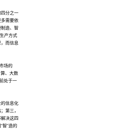
的四分之一
更多需要依
捷制造、智
让生产方式
型，而信息
市场的
计算、大数
前处于一
业的信息化
略；第三，
够解决这四
“智”造的