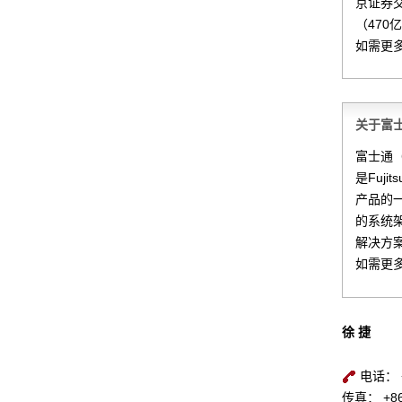
京证券交
（470
如需更
关于富
富士通（
是Fuj
产品的一
的系统
解决方
如需更
徐 捷
电话： +8
传真： +86-