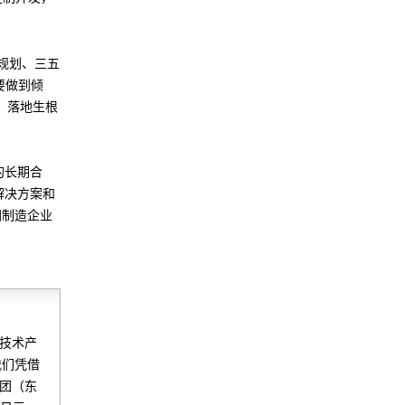
年规划、三五
要做到倾
、落地生根
的长期合
解决方案和
国制造企业
的技术产
我们凭借
集团（东