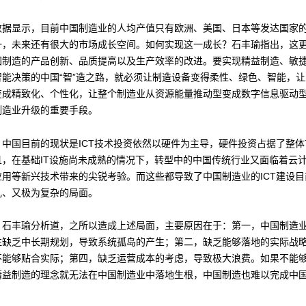
数据显示，目前中国制造业的人均产值只有欧洲、美国、日本等发达国家
一，未来还有很大的市场成长空间。如何实现这一成长？石丰瑜指出，这
国制造的产品创新、品质提高以及生产效率的改进。要实现精益制造、敏
智能决策的中国“智”造之路，就必须让制造设备变得柔性、绿色、智能，
变成精致化、个性化，让整个制造业从资源能量推动型变成数字信息驱动
制造业升级的重要手段。
，中国目前的现状是ICT技术投资依然以硬件为主导，硬件投资占据了整体
且，在基础IT设施尚未成熟的情况下，转型中的中国传统行业又面临着云
应用等新兴技术带来的尖锐考验。而这些都导致了中国制造业的ICT建设目
乱、又极为复杂的局面。
，石丰瑜分析道，之所以造成上述局面，主要原因在于：第一，中国制造
往缺乏中长期规划，导致系统孤岛的产生；第二，缺乏能够落地的实际战
不能够贴合实际；第四，缺乏运营成本的考虑，导致极大浪费。如果不能
精益制造的理念就无法在中国制造业中落地生根，中国制造也难以完成中国