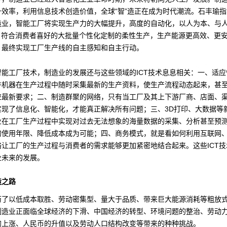
升效率，利用信息技术创造价值，全球“智”造正在成为时代潮流。石丰瑜
造业，智能工厂将实现生产力的大幅提升，高度的自动化，以人为本、与
设，符合消费者喜好的大批量个性化定制的柔性生产，生产能源更高效、更
，最终实现工厂生产线的自主感知和自主行动。
智能工厂技术，制造业的发展还与这些领域的ICT技术息息相关：一、适应
许机器在生产过程中随时采集最新的生产资料，使生产流程动态起来，甚
应最新要求；二、制造群聚的网络，只有当工厂及其上下游厂商、店面、
实现了信息化、智能化，才能真正解决所有问题；三、3D打印、大数据等
业在工厂生产过程中实现对过去无法想象的海量数据的采集、分析甚至预
的使用年限、降低成本成为可能；四、商务模式，就是看如何利用互联网
络让工厂的生产过程与消费者的需求能够更加紧密地结合起来。这些ICT技
业未来的发展。
造之路
历了以低成本取胜、劳动密集型、量大于品质、带来巨大能源消耗等粗放
制造业正面临全球经济的下滑、中国经济的转型、环境问题的整治、劳动
的上涨、人民币的升值以及劳动人口结构改变等带来的种种挑战。