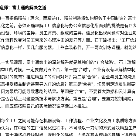
制造师：富士通的解决之道
通一直提倡精益IT理念，而精益IT、精益制造将如何服务于中国制造？富
息化之前，必须正确理解工厂信息化与办公室信息化所面对的挑战是有巨
括设备、环境的差异，员工背景、组成的差异，信息化出现问题时对企业
工作流程改变对员工带来的心理冲击的差异等方面。石丰瑜指出：“工厂信
室信息化一样，买几台服务器，上些套装软件，开一两次训练课程，就能达
这一实际课题，富士通给出的深刻解答就是其独创的“五合战略”。石丰瑜
益IT的时候，一定要做到五个合，第一是“合时”，企业有没有理解精益
良好的教育？推进精益IT的时间对吗？第二是“合情”，企业与员工的沟
意接受精益制造甚至导入IT的信息？第三是“合身”，切忌削足适履生搬
，因为最后可能导致悲剧的结果。第四是“合宜”，不要管大数据和云计算
是否合适上马这些新技术与解决方案。第五是“合理”，要努力控制风险，I
位，而应该按照自己的实际情况循序渐进地推进。
到每个工厂之间可能存在机器设备、工作流程、企业文化及员工素质等方
通认为，在中国的工厂信息化过程中，不可能以一刀切的方式解决精益生
国，富士通将推行快时尚、定制化的路线，力争在基本模板的基础上进行