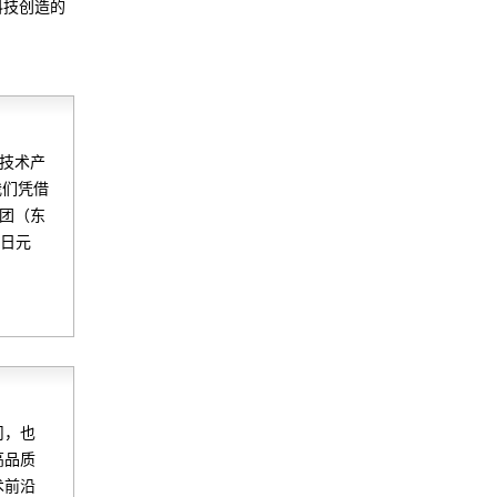
科技创造的
的技术产
我们凭借
集团（东
兆日元
司，也
高品质
术前沿