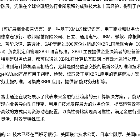
金融展，凭借在全球金融服务行业所累积的成熟技术和丰富经验，得到了
RL（可扩展商业报告语言）是一种基于XML的标记语言，用于商业和财务
德意志银行、联邦储蓄保险公司、日立、通用电气、 IBM、微软、摩根
Soft、普华永道、路透社，SAP等超过300家企业组成的XBRL国际联合会（X
national）负责制定和管理XBRL语言标准。XBRL主要提供企业决策者的经
特别是财务信息，都可以通过 XBRL在计算机互联网上有效地进行处理
会计准则与计算机语言相结合，尤其是财务信息交换的最新公认标准和技
erstageXWand产品可用于创建、检验、读取及丰富XBRL应用的完整解决方
务上报标准，可集成XBRL应用，提供智 能财务分析等。
，富士通还在现场展示了代表未来金融行业趋势的云计算解决方案，，能
现向业务导向型IT转变，利用IT技术发挥最大的业务价值，提高运营效
济高效的方式实现资源动态配置，以高性价比实现高可靠性，满足金融行
、灵活、时效等特殊需求。
的ICT技术已经在西班牙银行、美国联合技术公司、日本金融厅、美国trint