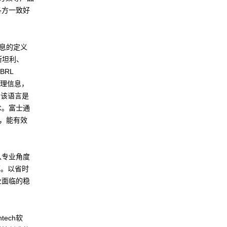
各方一致好
信息的定义
斯坦利、
BRL
营管理信息，
。该语言是
术。富士通
案，能有效
从专业角度
率。以省时
业面临的稳
ech软