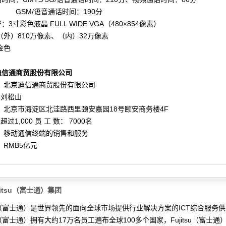
/语音通话时间：190分
3寸彩色液晶 FULL WIDE VGA（480×854像素）
（外）810万像素、（内）32万像素
金色
迪信通商贸股份有限公司
： 北京迪信通商贸股份有限公司
 刘松山
 北京市海淀区北洼路西里颐安嘉园18号颐安商务楼4F
超过1,000 员 工 数： 7000名
： 移动通信终端的销售和服务
 RMB5亿元
jitsu（富士通）集团
tsu（富士通）是世界领先的面向全球市场提供行业解决方案的ICT综合服务
tsu（富士通）拥有大约17万名员工遍布全球100多个国家，Fujitsu（富士通