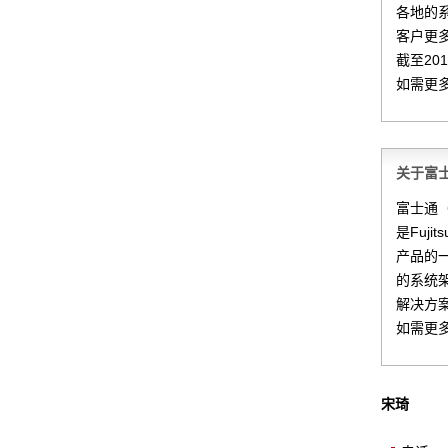
各地的
客户更
截至20
如需更
关于富
富士通（
是Fuj
产品的一
的系统
解决方
如需更
宋琦