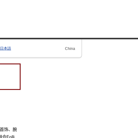
日本語
China
与首饰、腕
Folli