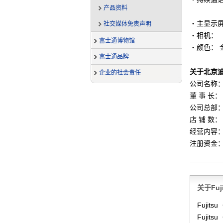
产品资料
GSM
・主显示屏：
社交媒体免责声明
・相机： 
富士通博物馆
・颜色： 
富士通品牌
关于北京
企业的社会责任
公司名称
董 事 长：
公司总部：
店 铺 数： 
经营内容
注册资金：
关于Fu
Fuji
Fuji