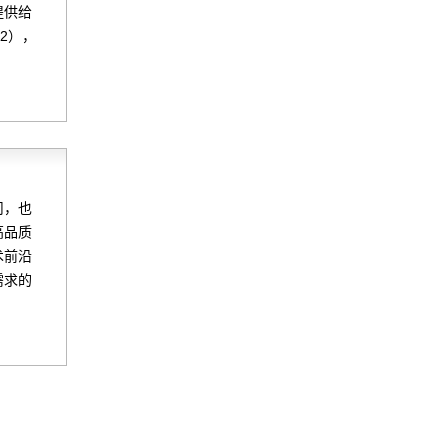
提供给
2），
。
司，也
高品质
术前沿
需求的