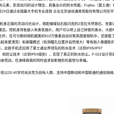
e的时尚元素，彰显炫闪的设计理念，具备出众的防水性能，Fujitsu（富士通）
6月24日通过全国最大手机专业连锁 企业北京迪信通商贸股份有限公司在
22机身正面的灵动闪光设计，搭配璀璨钻石般闪亮的2克拉天然锆石，完美
计理念。而机身背板嵌入有香氛插片，用户可以喷上自己钟爱的香水，大胆
此外，在可与数码相机媲美的810万像素自动对焦高感度相机中，还搭载
看起来更漂亮）和美瞳模式（检测瞳孔位置并自然增大）等有助人像摄影
，此款手机还应用了富士通业界领先的防水技术（达到IPX5/IPX7
级别）和防尘技术（达到IP5X级别），实现了真正的防水防尘。F-022设计
随身而动，在演绎真我的同时追求如影随形的喜悦与幸福。
手机以20-40岁时尚女性为目标人群，支持中国移动和中国联通的通信网络