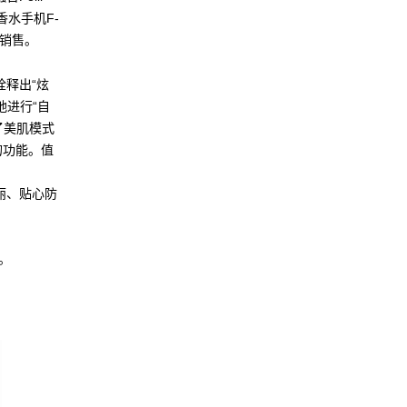
香水手机F-
华销售。
诠释出“炫
地进行“自
了美肌模式
的功能。值
亮丽、贴心防
。