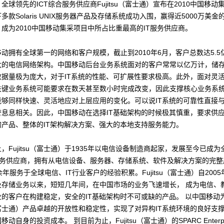
全球领先的ICT综合服务供应商Fujitsu（富士通）宣布在2010中国移动
多款Solaris UNIX服务器产品及存储系统成功入围，赢得近5000万美
成为2010中国移动集采项目中所占比重最高的IT服务供应商。
动拥有全球第一的网络和客户规模，截止到2010年6月，客户总数达5.5
大的电信网络架构。中国移动后台业务系统面对的客户常常以亿万计，储
数据量极为庞大，对于IT系统的性能、可扩展性要求极高。此外，面对灵
关键业务系统可能要求在数天甚至数小时完成改变，因此支撑核心业务系统
能够同样快速、灵活地应对上层应用的变化。可以说IT系统的可靠性直接
誉息息相关。因此，中国移动在选择IT基础架构的时候极其慎重，要求供
的产品、整体的IT架构解决方案、强大的本地支持服务能力。
，Fujitsu（富士通）于1935年以电信设备制造商起家，发展至今已成
合服务供应商，拥有从电信设备、服务器、存储系统、软件及解决方案的完整
余年服务于全球电信、IT行业客户的经验积累。Fujitsu（富士通）自200
及存储业务以来，短短几年间，在中国市场的业务飞速增长， 成为电信、
的客户在构建稳定，安全的IT基础架构时不可或缺的产品。 以中国移动
su（富士通）产品卓越的开放性和稳定性，实现了对异构IT系统环境的良好支
动自身的投资成本。 到目前为止，Fujitsu（富士通）的SPARC Enterpr