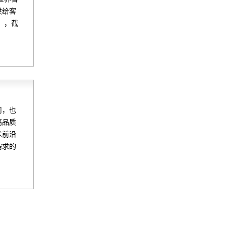
供给客
），截
司，也
高品质
术前沿
需求的