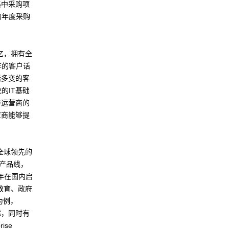
集中采购项
金的年度采购
亿，拥有全
存的客户话
活多变的客
的IT基础
与运营商的
应商能够提
为全球领先的
产品线，
5年在国内启
教育、政府
为例，
撑，同时有
ise