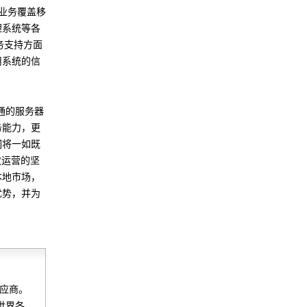
的业务覆盖移
理系统等各
服务支持方面
用系统的信
通的服务器
务能力，更
们将一如既
效运营的坚
本地市场，
优势，并为
供应商。
把世界各