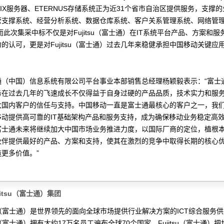
is UNIX服务器、ETERNUS存储系统正为近31个省市自治区提供服务，支撑
营支撑系统、经营分析系统、数据仓库系统、客户关系管理系统、网络管
而此次集采中标不仅是对Fujitsu（富士通）在IT系统平台产品、方案和
的认可，更是对Fujitsu（富士通）过去几年来稳健承担中国移动关键应
通（中国）信息系统有限公司平台事业本部销售总经理杨颖毅表示：“富士
务在过去几年的飞速成长不仅得益于自身过硬的产品品质，技术实力和服
大国内客户的信任与支持。中国移动一直是富士通最核心的客户之一，我
移动提供高可靠的IT基础架构产品和服务支持，成为确保移动业务稳定高
富士通未来将继续加大中国市场业务推进力度，以国际厂商的定位，植根
伙伴提供最好的产品、方案和支持，使其在激烈的竞争中取得长期的核心
更多价值。”
jitsu（富士通）集团
tsu（富士通）是世界领先的面向全球市场提供行业解决方案的ICT综合服务
tsu（富士通）拥有大约17万名员工遍布全球70个国家，Fujitsu（富士通）