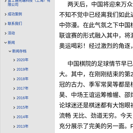
富士通先端科技（上海）有
两天后，中国将迎来万众
限公司
不知不觉中已经离我们如此
成功案例
联系我们
中弥漫。在此气氛之下中国棋院
活动
联谊赛的形式融入其中，将
新闻
奥运喝彩！经过激烈的角逐，
新闻存档
2020年
中国棋院的足球情节早已
2019年
大。其中，在刚刚结束的第
2018年
冠的古力、季军常昊等都是
2017年
昊、中场王谊运筹帷幄、邵
2016年
论球迷还是棋迷都有大饱眼
2015年
流畅 无比、劲道无穷。今
2014年
充分展示了完美的另一面。Fu
2013年