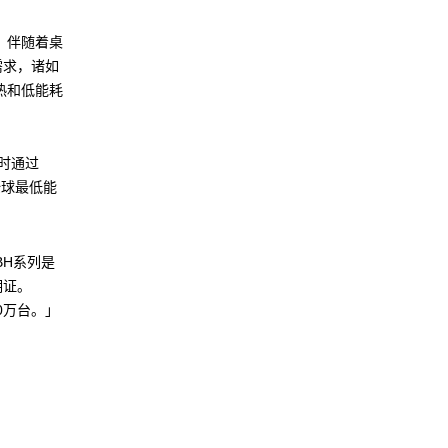
，伴随着桌
需求，诸如
热和低能耗
。同时通过
全球最低能
BH系列是
明证。
00万台。」