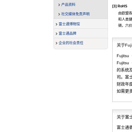
产品资料
[3]
RoHS
由欧盟各
社交媒体免责声明
和人类健
富士通博物馆
镉，六价
富士通品牌
企业的社会责任
关于Fu
Fuji
Fuji
的系统
司。富士
财政年度
如需更
关于富
富士通