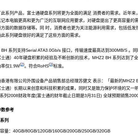
了此系列产品，富士通硬盘系列将更为全面的满足 消费者的需求。近年来
笔记本电脑更高和更为广泛的互联网应用要求，对硬盘提出了更高容量的
频方面的数据存储等。同 时，消费者也更为关注能源利用需求，包括低发
通此系列硬盘很好的满足了这些方面的需求。
2 BH 系列支持Serial ATA3.0Gb/s 接口，传输速度最高达到300MB/S 
su（富士通）40年硬盘积累的经验及不断创新的技术，MHZ2 BH 系列达到了
(
2
)
(
3
)
率仅1.9W
。符合RoHS
标准。
香港有限公司外围设备产品销售部总经理苏健文 表示：「最新的MHZ2 
su（富士通）长期以来创意和科技积累的成果，同时又是致力保护环境的又一
BH 系列2008财政年度(富士通的财年截止日期是3月31日) 全球预期销售20
参数参考
 系列
量：40GB/80GB/120GB/160GB/200GB/250GB/320GB