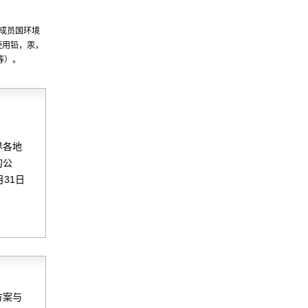
其成员国环境
使用铅，汞，
等）。
。
界各地
的公
31日
方案与