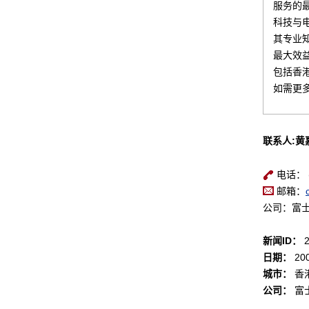
服务的
科技与
其专业
最大效
包括香
如需更
联系人:黄
电话： (8
邮箱：
公司：富
新闻ID：
2
日期：
200
城市：
香
公司：
富