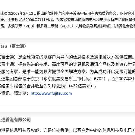
成员国2003年2月13日提出的限制电气和电子设备中使用有害物质的条文，以保护
康。主要规定从2006年7月1日起，投放欧盟市场的新的电气和电子设备产品将限量
铬，多溴联苯（PBB）和多溴二苯醚（PBDE）六种物质及其类似物质（指其化合物
jitsu（富士通）
tsu（富士通）是全球领先的以客户为导向的信息技术及通讯解决方案供应商
tsu（富士通）拥有先进的技术、高度可靠的计算机及通讯产品以及其遍布世
及服务专家，是唯一能为顾客提供全面解决方案、为其成功开启无限可能
通集团总部设于东京（东京股票交易所上市代码：6702），至2007年3月
结束时报告的合并收益为5.1兆日元（432亿美元）。
多资讯，请浏览：
http://www.fujitsu.com
士通香港有限公司
香港是信息科技界权威，亦是位处香港，以客户为中心的信息科技及电讯