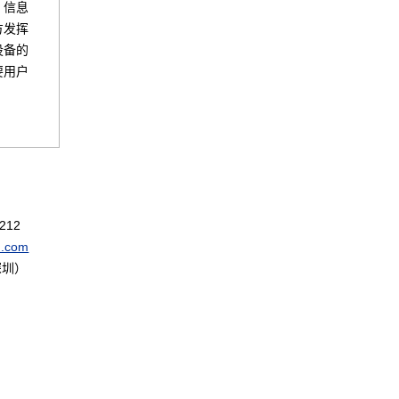
，信息
方发挥
设备的
要用户
2212
u.com
深圳）