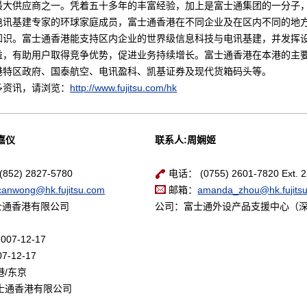
最大供应商之一。凭着五十多年的丰富经验，加上是富士通集团的一分子
电讯基建专家的环球家庭成员，富士通香港在不同企业及在区内不同的地
知识。富士通香港能支持区内企业的世界级信息科技与电讯基建，并发挥
益，有助用户取得竞争优势，促进业务持续增长。富士通香港在本港的主
港特区政府、国泰航空、电讯盈科、凯基证券及现代货箱码头等。
多资讯，请浏览：
http://www.fujitsu.com/hk
嘉仪
联系人:周娴姬
52) 2827-5780
电话： (0755) 2601-7820 Ext. 
canwong@hk.fujitsu.com
邮箱：
amanda_zhou@hk.fujits
士通香港有限公司
公司：富士通外设产品支援中心（
007-12-17
7-12-17
港/东京
士通香港有限公司