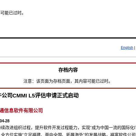
容可能已过时。
Skip to main content
English
|
存档内容
注意：该页面为存档页面，其内容可能已过时。
公司CMMI L5评估申请正式启动
通信息软件有限公司
04-28
持续改进组织过程，提升软件开发过程能力，实现“成为中国一流的国际化I
全方位实施“立足福建、面向全国、拓展海外”的发展战略，福富软件公司于