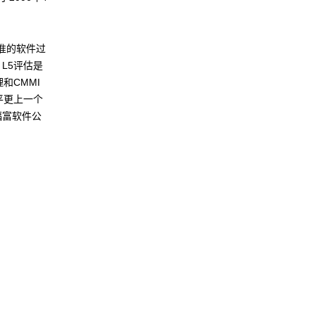
标准的软件过
L5评估是
和CMMI
平更上一个
福富软件公