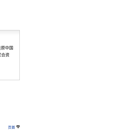
是原中国
家合资
页首