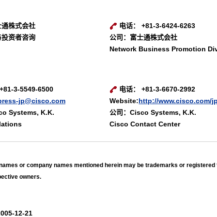
士通株式会社
电话： +81-3-6424-6263
与投资者咨询
公司：富士通株式会社
Network Business Promotion Di
1-3-5549-6500
电话： +81-3-6670-2992
press-jp@cisco.com
Website:
http://www.cisco.com/j
 Systems, K.K.
公司：Cisco Systems, K.K.
lations
Cisco Contact Center
t names or company names mentioned herein may be trademarks or registered
spective owners.
005-12-21