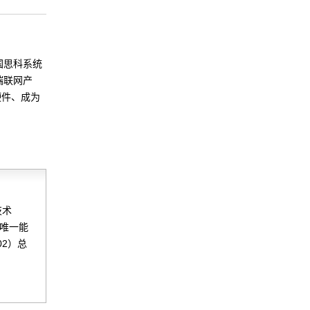
国思科系统
端联网产
硬件、成为
技术
是唯一能
02）总