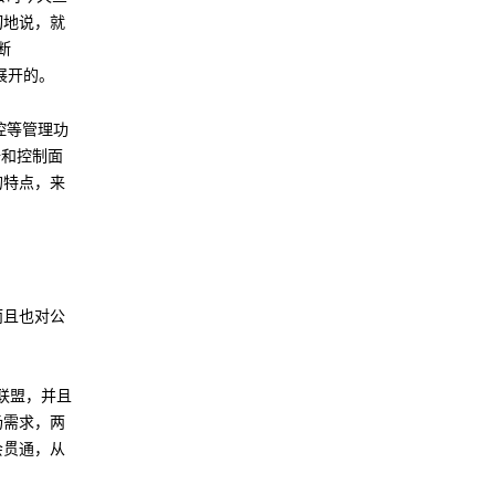
切地说，就
诊断
展开的。
监控等管理功
据和控制面
的特点，来
。
而且也对公
联盟，并且
场需求，两
会贯通，从