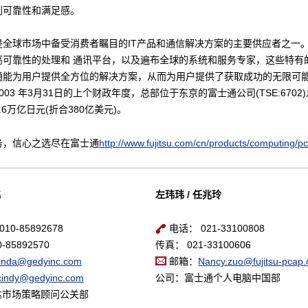
到可靠性和满足感。
是全球市场中备受消费者瞩目的IT产品和通信解决方案的主要供应者之一
高可靠性的处理和 通讯平台，以及遍布全球的系统和服务专家，这些特有
通能为用户提供全方位的解决方案，从而为用户提供了获取成功的无限可
003 年3月31日的上个财政年度，总部位于东京的富士通公司(TSE:6702
.6万亿日元(折合380亿美元)。
务，信心之选尽在富士通
http://www.fujitsu.com/cn/products/computing/pc
飞
左玮玮 / 任兆玲
10-85892678
电话： 021-33100808
-85892570
传真： 021-33100606
linda@gedyinc.com
邮箱：
Nancy.zuo@fujitsu-pcap
cindy@gedyinc.com
公司：富士通个人电脑中国部
达市场策略顾问公关部