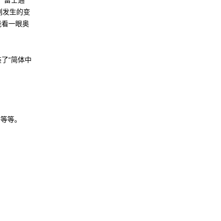
“富士通
每刻发生的变
能看一眼奥
装了“简体中
务等等。