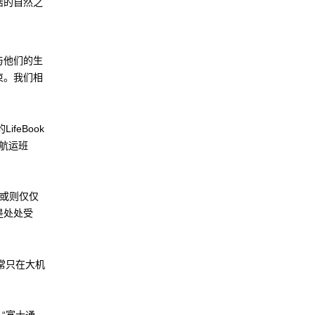
生活的自然之
以与他们的生
结束。我们相
feBook
及航运班
，或则仅仅
是处处受
常只在大机