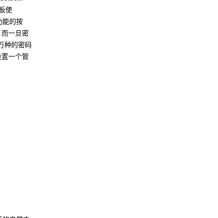
面板使
功能的按
。而一旦密
万种的密码
设置一个管