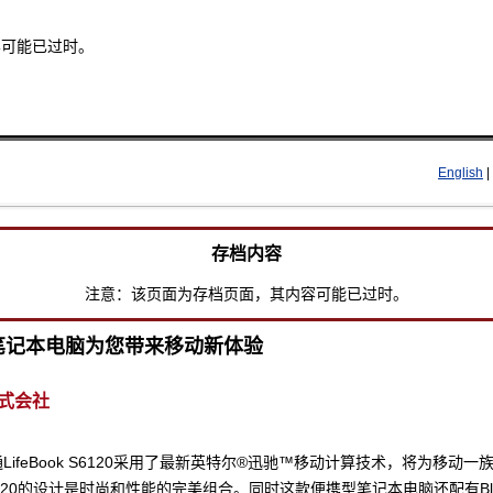
容可能已过时。
Skip to main content
English
|
存档内容
注意：该页面为存档页面，其内容可能已过时。
笔记本电脑为您带来移动新体验
式会社
LifeBook S6120采用了最新英特尔®迅驰™移动计算技术，将为移动一
120的设计是时尚和性能的完美组合。同时这款便携型笔记本电脑还配有Blue