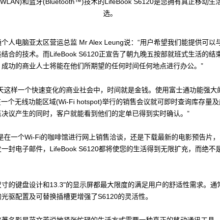
WLAN)和蓝牙(Bluetooth™)技术的LifeBook S6120是您拥有真正移动
选。
个人电脑亚太区营运总监 Mr Alex Leung说：“用户希望我们能提供可
结合的技术。而LifeBook S6120正宣告了朝九晚五按部就班式生活的
，成功的商业人士将能在他们所期望的任何时间任何地点进行办公。”
天这样一个快速变化的商业社会中，时间就是金钱。使用富士通功能强大的Li
在一个无线功能区域(Wi-Fi hotspot)举行的销售会议就可即时查询库存量
售决议产生的同时，客户就能看到他们的定单已得到实时确认。”
是在一个Wi-Fi的咖啡馆进行网上销售洽谈，还是下载最新的电影预告片
一封电子邮件，LifeBook S6120都将使您的生活得到无限扩充，而绝不
尺寸的键盘设计和13.3"的显示屏都最大限度的满足用户的舒适性需求。通
光驱配置及可替换插槽更增强了S6120的灵活性。