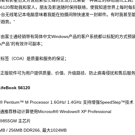
坞著名影星范文芳说她紧张忙碌的生活方式需要一种真正的移动通讯工具。
ook S6120帮助我和家人，朋友及影迷随时保持联络，使我知道世界上每时
一台无线笔记本电脑意味着我能在拍摄间隙快速发一封邮件。有时我甚至
趋势。”
有由富士通经销带有简体中文Windows产品的客户系统都以标配的方式预
ows产品”的有效许可副本；
版标签（COA）是质量和服务的保证；
只有正版软件可为用户提供质量、价值、升级路径、防止病毒侵扰和售后服
LifeBook S6120
el® Pentium™ M Processor 1.6GHz/ 1.4GHz 支持增强SpeedStep™技术
推荐移动计算使用Microsoft® Windows® XP Professional
el®855GM 主芯片
MB / 256MB DDR266, 最大1024MB