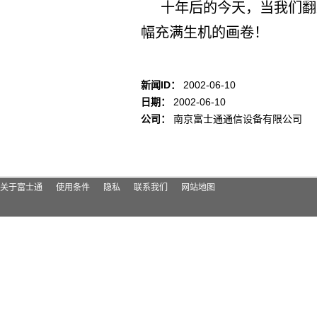
十年后的今天，当我们翻
幅充满生机的画卷！
新闻ID：
2002-06-10
日期：
2002-06-10
公司：
南京富士通通信设备有限公司
关于富士通
使用条件
隐私
联系我们
网站地图