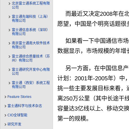
北京富士通系统工程有限
公司
而最近又决定2008年在
富士通先端科技（上海）
有限公司
愿望，中国是个明亮话题很
富士通信息系统（深圳）
有限公司
如果看一下中国通信市场的
南京富士通南大软件技术
有限公司
数据显示，市场规模的年增长
富士通综合质量技术（苏
州）有限公司
另一方面，在中国信息产
富士通研究开发中心有限
公司
计划：2001年-2005年
富士通（西安）系统工程
有限公司
挑一些主要发展目标来看，
Feature Stories
离250万公里（其中长途干
富士通科学与技术杂志
容量达3亿线以上、移动交换
CIO全球智能
第一的规模。
研究开发