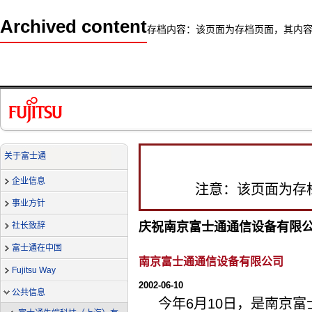
Archived content
存档内容：该页面为存档页面，其内
关于富士通
企业信息
注意：该页面为存
事业方针
庆祝南京富士通通信设备有限
社长致辞
富士通在中国
南京富士通通信设备有限公司
Fujitsu Way
2002-06-10
公共信息
今年6月10日，是南京