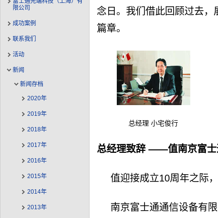
富士通先端科技（上海）有
限公司
念日。我们借此回顾过去，
成功案例
篇章。
联系我们
活动
新闻
新闻存档
2020年
2019年
总经理 小宅俊行
2018年
2017年
总经理致辞 ——值南京富
2016年
2015年
值迎接成立10周年之际
2014年
南京富士通通信设备有限公
2013年