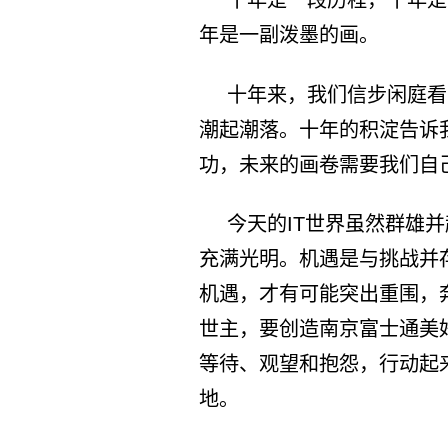
十年是一段历程，十年是
年是一副泼墨的画。
十年来，我们信步闲庭看
潮起潮落。十年的积淀告诉
功，未来的画卷需要我们自
今天的IT世界虽然群雄
充满光明。机遇是与挑战并
机遇，才有可能突出重围，
世主，要创造南京富士通美
等待、观望和抱怨，行动起
地。