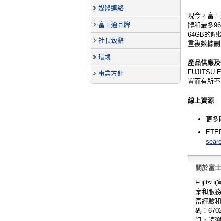
媒體連絡
現今，富士
富士通品牌
體和最多96
64GB的記
社長致辭
重複數據刪
環境
產品供應及
FUJIT
事業方針
置而有所不
線上資源
更多關
ETE
sea
關於富士通 
Fuji
案和服務
富經驗和
碼：67
訊，請瀏