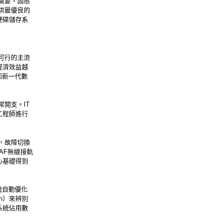
的需要。固態
供最優良的
硬碟儲存系
又可行的主流
經濟效益越
和新一代數
常開支。IT
工程師進行
時，故障切換
AF無縫接軌
心基礎得到
系統自動優化
on）來辨別
系統佔用數