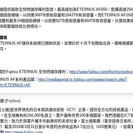
通提供兩款全快閃儲存陣列型號。最高級別為ETERNUS AF650，配備高達25
個固態硬碟，以供應368TB原始容量和1843TB有效容量。而ETERNUS AF25
憶體和最多24個固態硬碟，以供應92TB原始容量和460TB有效容量。計算結果按
除和壓縮技術比例得出。
價格
SU ETERNUS AF儲存系統現已開始供貨，並預計於十月下旬開始出貨。價格根據
同。
於Fujitsu ETERNUS 全快閃儲存陣列：
http://www.fujitsu.com/fts/microsites/
RNUS AF系列產品圖：
http://mediaportal.ts.fujitsu.com/pages/search.php?
rch=ETERNUS+AF
(Fujitsu)
tsu(富士通)是世界領先的日本資訊通信技術（ICT）企業，提供全方位的技術產品
。在全球擁有約156,000名員工，客戶遍佈世界100多個國家。我們憑藉在ICT
實力，致力於與客戶攜手共創美好的未來社會。富士通集團（東京證券交易所
02）截至2016年3月31日會計年度的合併收益為4.7兆日元（410億美元）。如需
覽:
http://www.fujitsu.com