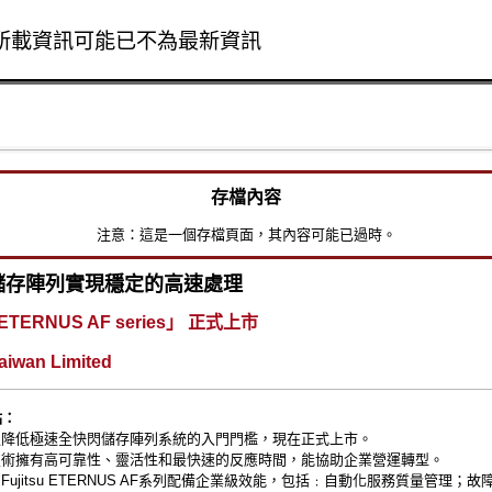
所載資訊可能已不為最新資訊
Skip to main content
存檔內容
注意：這是一個存檔頁面，其內容可能已過時。
儲存陣列實現穩定的高速處理
TERNUS AF series」 正式上市
Taiwan Limited
點：
士通降低極速全快閃儲存陣列系統的入門門檻，現在正式上市。
閃技術擁有高可靠性、靈活性和最快速的反應時間，能協助企業營運轉型。
的Fujitsu ETERNUS AF系列配備企業級效能，包括﹕自動化服務質量管理；故