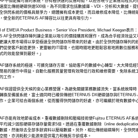
US AF不但配備可靠的系統，亦有極快速的反應時間，以迎合現今企業應用程式
速度比傳統硬碟快達500倍，為不同需求包括數據庫、VDI、分析和大數據，提
全快閃系統的價格具競爭力，總體擁有成本更低，而且維修成本降低，比傳統
，使全新的ETERNUS AF陣容比以往更具有吸引力。
f EMEIA Product Business，Senior Vice President, Michael Keegan表示：
NUS AF全快閃儲存陣列讓企業能以吸引的價錢購買和運作，成為合乎經濟效益
更讓大眾市場得以享受極速全快閃儲存所帶來的好處。由於全快閃儲存陣列的
們促使客戶創造更快、更靈敏的IT環境，也隨時隨地更輕鬆容易地將數位服務
式的效能發揮到最好。」
US AF儲存系統的極速、可擴充儲存方案，協助客戶的數據中心轉型，大大降低經
簡易的運作中得益。自動化服務質量管理有效降低行政和維修需要，免除系統
的工作。
US AF保證提供全天候的安心業務營運。為避免關鍵業務數據流失，當系統故障
轉換至備援系統，富士通同時已確保傳統ETERNUS DX硬碟儲存與ETERNUS 
作。企業可結合兩個系統，從而獲得快閃儲存的好處，亦可繼續於現有數據中
S AF亦能有效地節省成本。重複數據刪除和壓縮技術使Fujitsu ETERNUS AF
均減少固態硬碟存儲存量需求5倍。透過在重覆數據刪除（inline deduplicati
數據，然後除去全部多餘資料以壓縮數據。另外，相比傳統磁碟陣列，全快閃
空間，亦消耗較少能源來提供電力和機房冷卻成本。