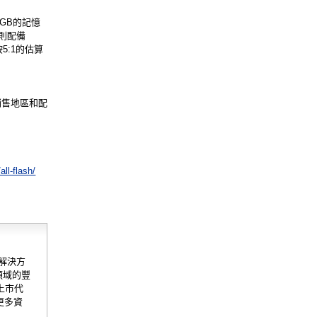
6GB的記憶
0則配備
5:1的估算
銷售地區和配
all-flash/
、解決方
領域的豐
上市代
更多資