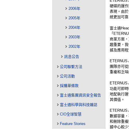
ETERN
硬碟的運作
2006年
表現。由於
統更加可靠
2005年
2004年
富士通Head o
「ETER
2003年
商業方案，
趨重要，我
2002年
據及應用程
訊息公告
ETERN
團隊亦可從
公司聯繫方法
重複和乏味
公司活動
ETERN
採購單條款
功能可即時
地配執行運
富士通集團資訊安全報告
其價值。
富士通科學與科技雜誌
ETERNU
CIO全球智慧
數據容量，平
和刪除重複
Feature Stories
據中心較少