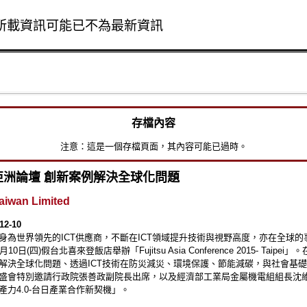
所載資訊可能已不為最新資訊
Skip to main content
存檔內容
注意：這是一個存檔頁面，其內容可能已過時。
亞洲論壇 創新案例解決全球化問題
Taiwan Limited
12-10
身為世界領先的ICT供應商，不斷在ICT領域提升技術與視野高度，亦在全球的
10日(四)假台北喜來登飯店舉辦「Fujitsu Asia Conference 2015- Taipei
解決全球化問題、透過ICT技術在防災減災、環境保護、節能減碳，與社會基
盛會特別邀請行政院張善政副院長出席，以及經濟部工業局金屬機電組組長沈
產力4.0-台日產業合作新契機」。