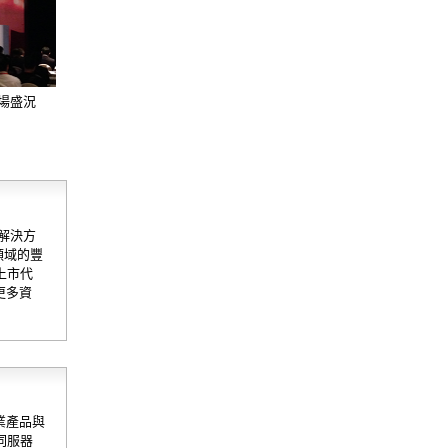
ei現場盛況
、解決方
領域的豐
上市代
更多資
業產品與
伺服器