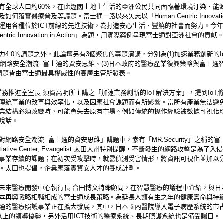
有全球人口約60%，在此遼闊土地上生活的亞洲公民共同面臨著環境汙染、能
如何落實醫療普及等議題。富士通一路以來矢志以「Human Centric Innovat
運用各種位於ICT前線的先進技術，為打造安心生活、豐饒的社會而努力。今
Centric Innovation in Action」為題，用實際案例呈現富士通對亞洲社會的貢獻
力4.0的講題之外，此論壇另有3個聚焦的專題演講，分別為(1)加速業務創新的I
面對網路安全潮流--富士通的資安思維、(3)日本政府的醫療產業復興策略與富士通
講題皆由富士通最具權威性的高層主管所發表。
T業務推進室室長 須賀高明所主講之「加速業務創新的IoT解決方案」，提到IoT
傳統事業的改革與效率化，以及因應社會課題而有所影響。當所有產業無法避
業結構必須改變時，可能會失去原有市場。例如傳統的操作經驗被數據可視化
說話。
對網路安全潮流--富士通的資安思維」講題中，素有「MR.Security」之稱的富
y Initiative Center, Evangelist 太田大州特別提醒，不斷發生的網路攻擊是為
事業存續的課題；在初次受攻擊時，就需偵測受害情形，將資訊可視化並加以
。太田也提倡，企業應落實資安人才的養成計劃。
未來醫療開發中心執行長 合田博文特命顧問，在智慧醫療的議程中介紹，與日
本再興戰略相輔相成的富士通成長策略。為延長人類有生之年的健康壽命與持
通的醫療照護事業正在擴大發展，其中，日本國內醫院導入電子病歷系統的市
以上的領導優勢，另外活用ICT技術的醫療系統、長期照護系統也是備受矚目。