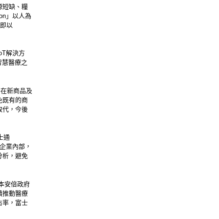
源短缺、糧
ion」以人為
年即以
。
oT解決方
智慧醫療之
將在新商品及
免既有的商
取代，今後
士通
了入侵企業內部，
分析，避免
本安倍政府
續推動醫療
占率，富士