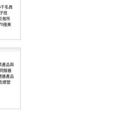
5千名員
子技
交易所
70億美
業產品與
伺服器
週邊產品
告總營