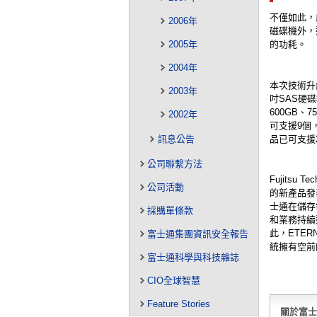
不僅如此，
2006年
磁碟機外，
2005年
的功耗。
2004年
本次技術升
2003年
吋SAS硬碟
600GB
2002年
可支援9個，
品已可支援2
訊息公告
公司聯繫方法
Fujitsu 
公司活動
的新產品發
士通在儲存
採購單條款
和業務持續
此，ETER
富士通集團資訊安全報告
統擁有空前
富士通科學與科技雜誌
CIO全球智慧
Feature Stories
關於富士通