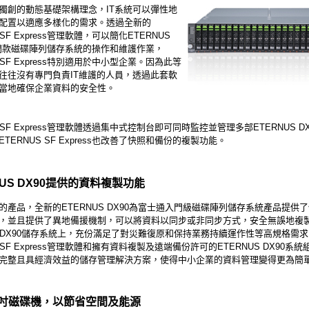
獨創的動態基礎架構理念，IT系統可以彈性地
配置以適應多樣化的需求。透過全新的
 SF Express管理軟體，可以簡化ETERNUS
門款磁碟陣列儲存系統的操作和維護作業，
S SF Express特別適用於中小型企業。因為此等
往往沒有專門負責IT維護的人員，透過此套軟
當地確保企業資料的安全性。
S SF Express管理軟體透過集中式控制台即可同時監控並管理多部ETERNUS 
TERNUS SF Express也改善了快照和備份的複製功能。
NUS DX90提供的資料複製功能
的產品，全新的ETERNUS DX90為富士通入門級磁碟陣列儲存系統產品提供
，並且提供了異地備援機制，可以將資料以同步或非同步方式，安全無誤地複
US DX90儲存系統上，充份滿足了對災難復原和保持業務持續運作性等高規格需
S SF Express管理軟體和擁有資料複製及遠端備份許可的ETERNUS DX90系
完整且具經濟效益的儲存管理解決方案，使得中小企業的資料管理變得更為簡
.5吋磁碟機，以節省空間及能源