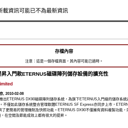
所載資訊可能已不為最新資訊
Skip to main content
存檔內容
注意：這是一個存檔頁面，其內容可能已過時。
昇入門款ETERNUS磁碟陣列儲存設備的擴充性
Limited
2010-02-08
推出ETERNUS DX90磁碟陣列儲存系統，為旗下ETERNUS入門級的儲存系
不僅如此儲存系統整合管理軟體ETERNUS SF Express亦同步上市，ETERNU
s提供了更簡易的管理機制及快照功能。ETERNUS DX90不僅擁有資料複製功能
碟機，在空間及節能成效上都有很大的提昇。