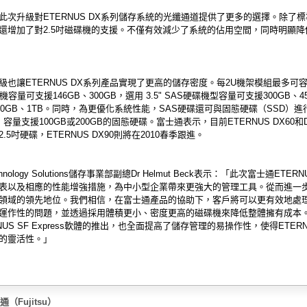
此次升級對ETERNUS DX系列儲存系統的光纖通道提供了更多的選擇。除了標準
還增加了對2.5吋磁碟機的支援。不僅有效減少了系統的佔用空間，同時明顯降
級也讓ETERNUS DX系列產品實現了更高的儲存密度。每2U機架模組最多可容納
機容量可支援146GB、300GB，選用 3.5" SAS硬碟機型容量可支援300GB、4
、750GB、1TB。同時，為更優化系統性能，SAS硬碟還可與固態硬碟（SSD）
容量支援100GB或200GB的固態硬碟。富士通表示，目前ETERNUS DX60和
.5吋硬碟，ETERNUS DX90則將在2010春季跟進。
Technology Solutions儲存事業部副總Dr Helmut Beck表示：「此次富士通ETER
表以及相應的性能增強措施，為中小型企業帶來更強大的管理工具。從而進一
領域的領先地位。我們相信，在富士通產品的協助下，客戶將可以更有效地處
運作性的問題，並透過採用體積更小、密度更高的磁碟機來降低整體擁有成本
NUS SF Express軟體的推出，也全面提高了儲存管理的易操作性，使得ETER
的靈活性。」
（Fujitsu）