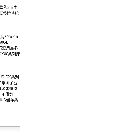
的3.5吋
低整體系統
24個2.5
50GB、
進行混用最多
DX80系列產
NUS DX系列
步鞏固了富
理災害復原
。不僅如
NUS儲存系