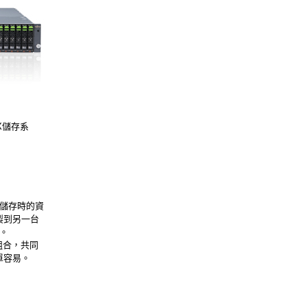
DX儲存系
了儲存時的資
製到另一台
求。
統組合，共同
單容易。