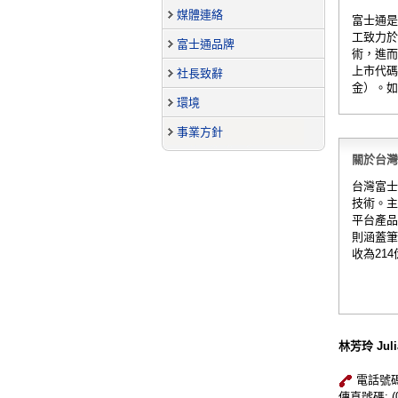
媒體連絡
富士通是
工致力於
富士通品牌
術，進而
上市代碼
社長致辭
金）。如
環境
事業方針
關於台灣富
台灣富士
技術。主
平台產品
則涵蓋筆
收為21
林芳玲 Juli
電話號碼: (
傳真號碼: (02