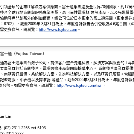
引領全球的企業IT解決方案供應商。富士通集團遍及全世界70個國家、約17萬
整合全球各地系統與服務專業團隊、高可靠性電腦與 通訊產品、以及先進微電
協助客戶開創額外的附加價值。總公司位於日本東京的富士通集團（東京證券
：6702），截至2009年 3月31日為止，年度會計報告合併營收為4.6兆日圓（4
需更多資訊，請瀏覽：
http://www.fujitsu.com
。
士通（Fujitsu Taiwan）
通為富士通集團台灣子公司，提供客戶整合先進科技、解決方案與服務的IT專
要事業群包括系統整合、電腦週邊產品與國際採購中心。 系統整合事業群提供
、商務資訊設備、系統解決方案、先進科技解決方案、以及IT資訊服務。電腦
記型電腦、印表機以及掃瞄器 等產品。截至2009年3月31日為止，年度會計報
4億台幣。如需更多資訊，請瀏覽：
http://www.fujitsu.com/tw/
。
an Lin
02) 2311-2255 ext.5193
) 2311-2277