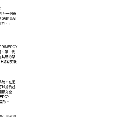
代
的客戶一個符
0 S6的高度
引力。」
PRIMERGY
器、第二代
S6在其新的架
準上都有突破
器系統。在追
更可以擔負起
憶體擴充空
RGY
漓盡致。
器，提供高模組