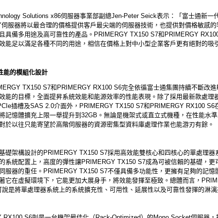
Technology Solutions x86伺服器事業部副總Jen-Peter Seick表示：「富士通新一
RGY伺服器將以最合理的價格提供客戶最尖端的伺服器技術，也提供對價格敏感
具備多用途及高可靠性的產品。PRIMERGY TX150 S7和PRIMERGY RX10
效能足以滿足各種不同的用途，相信在價格上對中小型企業客戶更有絕對的吸
性能的模組化設計
ERGY TX150 S7和PRIMERGY RX100 S6完全依循富士通集團持續不斷改進
效能的目標，全面提昇系統效能和能源效率的性能表現。除了採用最新款處理
PCIe插槽及SAS 2.0介面外，PRIMERGY TX150 S7和PRIMERGY RX100 
將記憶體擴充上限一舉提升到32GB。無論是機架式或直立式機種，在性能水
對於以往只能寄望於高階伺服器的資源密集型資料庫處理作業也能游刃有餘。
基礎架構設計的PRIMERGY TX150 S7採用高效能雙核心和四核心的單處理
的系統配置上，高度的彈性讓PRIMERGY TX150 S7成為可被信賴的基礎，
伺服器的重任。PRIMERGY TX150 S7不僅具備多功能性，更擁有足夠的記
著它在虛擬環境下，它能更加大展身手，將效能發揮至極致。總體而言，PRIME
 S7可說是將單處理器系統上的系統擴充性、可用性、延展性以及可靠性發揮的淋
Y RX100 S6則是一台機架最佳化（Rack-Optimized）的Mono Socket伺服