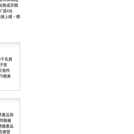
礎設施或非關
"或4台
快速上線。模
5千名員
子技
交易所
70億美
業產品與
伺服器
週邊產品
告總營