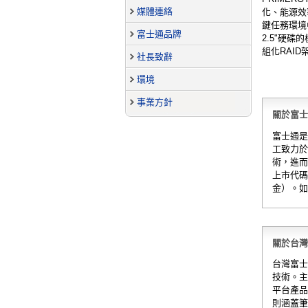
媒體連絡
化、能源效
鍵任務環境
富士通品牌
2.5"硬
組化RAID
社長致辭
環境
事業方針
關於富士通
富士通是
工致力於
術，進而
上市代碼
金）。如
關於台灣富
台灣富士
技術。主
平台產品
則涵蓋筆