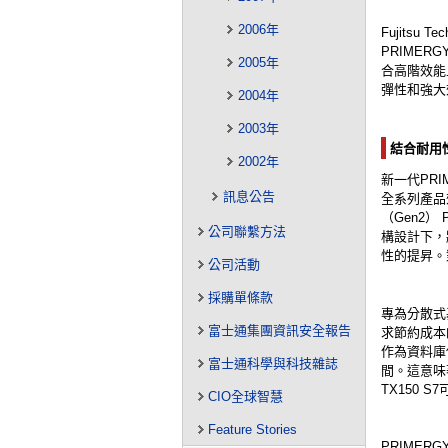
2006年
Fujitsu 
PRIME
2005年
合高階效能且
彈性和強大
2004年
2003年
結合耐用
2002年
新一代PRIM
訊息公告
全系列產品
（Gen2） 
公司聯繫方法
構設計下，
性的提昇。
公司活動
採購單條款
專為分散式
富士通集團資訊安全報告
求節約成本
作為資料庫
富士通科學與科技雜誌
間。這意味
TX150
CIO全球智慧
Feature Stories
PRIMERG