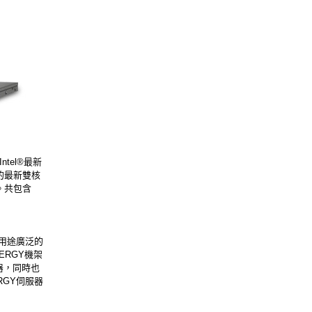
ntel®最新
的最新雙核
化。共包含
充、用途廣泛的
ERGY機架
器，同時也
RGY伺服器