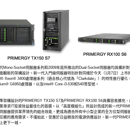
Mono-Socket伺服器系列和2009年底所推出的Dual-Socket伺服器均具備針對I
面翻新的架構設計。新一代入門級伺服器特別針對同樣於今天（1月7日）上市
ntel® Xeon® 3400處理器系列（過去核心代號為「Clarkdale」）的特性進行優
entium® G6950處理器，以及Intel® Core i3-530和540等型號。
架構設計的PRIMERGY TX150 S7及PRIMERGY RX100 S6具備容易擴
業尋求IT投資效益最佳化的首選。以「高度模組化」所設計而成的新一代PRIM
伺服器提供業界領先的組合效能，更成為適合所有中小型企業的全方位型伺服
任務的應用需求。不僅如此，受惠於日益精良的電源供應設計，新一代PRIME
上更下一城。