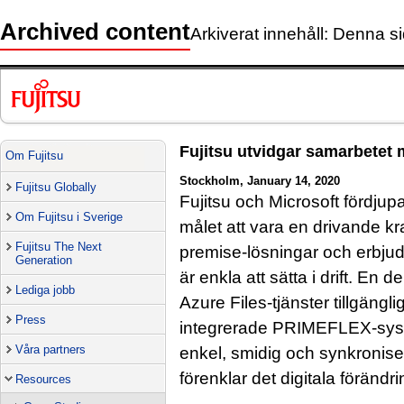
Archived content
Arkiverat innehåll: Denna si
Fujitsu utvidgar samarbetet
Om Fujitsu
Stockholm, January 14, 2020
Fujitsu Globally
Fujitsu och Microsoft fördju
Om Fujitsu i Sverige
målet att vara en drivande kra
Fujitsu The Next
premise-lösningar och erbju
Generation
är enkla att sätta i drift. En 
Lediga jobb
Azure Files-tjänster tillgängl
Press
integrerade PRIMEFLEX-sy
Våra partners
enkel, smidig och synkroniser
förenklar det digitala förändr
Resources