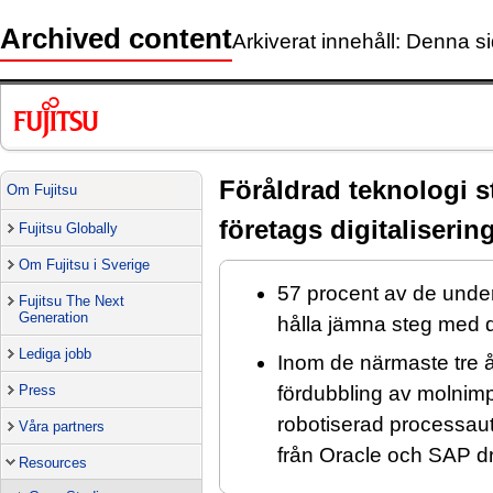
Archived content
Arkiverat innehåll: Denna si
Föråldrad teknologi s
Om Fujitsu
företags digitaliserin
Fujitsu Globally
Om Fujitsu i Sverige
57 procent av de unde
Fujitsu The Next
Generation
hålla jämna steg med d
Lediga jobb
Inom de närmaste tre 
fördubbling av molnim
Press
robotiserad processaut
Våra partners
från Oracle och SAP dr
Resources