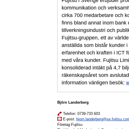
Fujitsu i Sverige erbjuder pro
kommunikation och verksamhe
cirka 700 medarbetare och ko
finns bland annat inom bank o
tillverkningsindustri och publi
Fujitsu-gruppen, ett av värld
anställda som bistår kunder i
erfarenhet och kraften i ICT 
med våra kunder. Fujitsu Lim
konsoliderad intäkt på 4,7 bil
räkenskapsåret som avslutad
information vänligen besök:
w
Björn Landerberg
Telefon: 0739-733 603
E-post:
bjorn.landerberg@se.fujitsu.co
Företag:Fujitsu