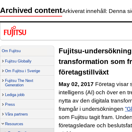
Archived content
Arkiverat innehåll: Denna si
Fujitsu-undersökning 
Om Fujitsu
transformation som fr
Fujitsu Globally
företagstillväxt
Om Fujitsu i Sverige
Fujitsu The Next
May 02, 2017
Företag visar sto
Generation
intelligens (AI) och över en t
Lediga jobb
nytta av den digitala transfo
Press
framgår i undersökningen
”G
Våra partners
som Fujitsu tagit fram. Unde
Resources
företagsledare och beslutsfat