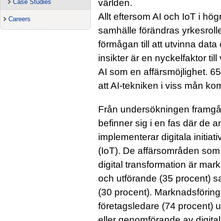
världen.
Case Studies
Allt eftersom AI och IoT i hö
Careers
samhälle förändras yrkesrolle
förmågan till att utvinna dat
insikter är en nyckelfaktor ti
AI som en affärsmöjlighet. 6
att AI-tekniken i viss mån k
Från undersökningen framgår 
befinner sig i en fas där de an
implementerar digitala initiati
(IoT). De affärsområden som 
digital transformation är mar
och utförande (35 procent) s
(30 procent). Marknadsföring
företagsledare (74 procent) 
eller genomförande av digital