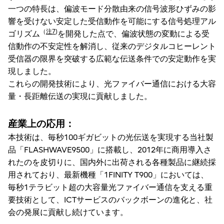
一つの特長は、偏波モード分散由来の信号波形ひずみの影
響を受けない安定した受信動作を可能にする信号処理アル
（
注7
)
ゴリズム
を開発した点で、偏波状態の変動による受
信動作の不安定性を解消し、従来のデジタルコヒーレント
受信器の限界を突破する広範な伝送条件での安定動作を実
現しました。
これらの開発技術により、光ファイバー通信における大容
量・長距離伝送の実現に貢献しました。
産業上の応用：
本技術は、毎秒100ギガビットの光伝送を実現する当社製
品「FLASHWAVE9500」に搭載し、2012年に商用導入さ
れたのを皮切りに、国内外に出荷される各種製品に継続採
用されており、最新機種「1FINITY T900」においては、
毎秒1テラビット超の大容量光ファイバー通信を支える重
要技術として、ICTサービスのバックボーンの進化と、社
会の発展に貢献し続けています。