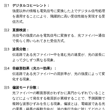
注1
デジタルコヒーレント：
強度以外の情報も電気信号に変換した上でデジタル信号処理
を適用することにより、飛躍的に高い受信性能を実現する受
信方式。
注2
直接検波：
光信号の強度のみを電気信号に変換する、光ファイバー通信
で長らく用いられてきた受信方式。
注3
波長分散：
伝送路である光ファイバー中を進む光の速度が、光の波長に
よって少しずつ異なる現象。
注4
非線形効果（光カー効果）：
伝送路である光ファイバーの屈折率が、光の強度によって変
化する現象。
注5
偏波モード分散：
光ファイバーの断面形状がわずかに真円からずれていること
などによって発生する複屈折が累積することで、予測困難で
複雑な波形ひずみを生じる現象。偏波とは、電磁波である光
の電界・磁界の振動方向が、波の進行方向に対してどのよう