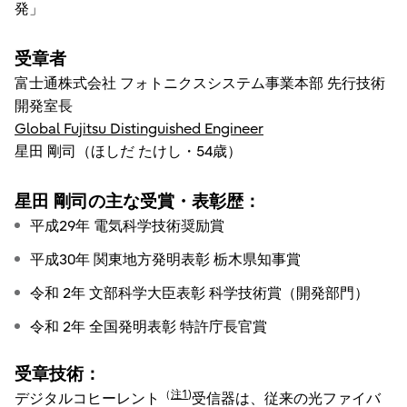
発」
受章者
富士通株式会社 フォトニクスシステム事業本部 先行技術
開発室長
Global Fujitsu Distinguished Engineer
星田 剛司（ほしだ たけし・54歳）
星田 剛司の主な受賞・表彰歴：
平成29年 電気科学技術奨励賞
平成30年 関東地方発明表彰 栃木県知事賞
令和 2年 文部科学大臣表彰 科学技術賞（開発部門）
令和 2年 全国発明表彰 特許庁長官賞
受章技術：
（
注1
)
デジタルコヒーレント
受信器は、従来の光ファイバ