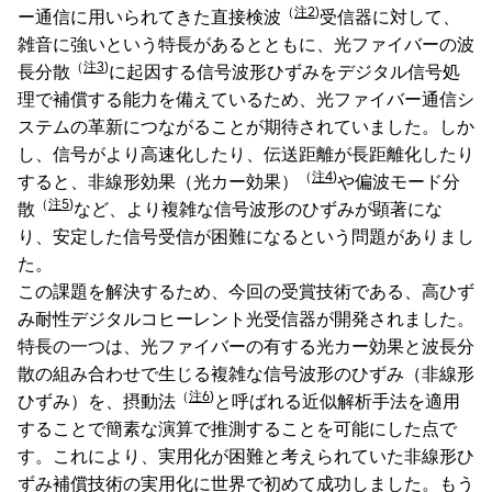
（
注2
)
ー通信に用いられてきた直接検波
受信器に対して、
雑音に強いという特長があるとともに、光ファイバーの波
（
注3
)
長分散
に起因する信号波形ひずみをデジタル信号処
理で補償する能力を備えているため、光ファイバー通信シ
ステムの革新につながることが期待されていました。しか
し、信号がより高速化したり、伝送距離が長距離化したり
（
注4
)
すると、非線形効果（光カー効果）
や偏波モード分
（
注5
)
散
など、より複雑な信号波形のひずみが顕著にな
り、安定した信号受信が困難になるという問題がありまし
た。
この課題を解決するため、今回の受賞技術である、高ひず
み耐性デジタルコヒーレント光受信器が開発されました。
特長の一つは、光ファイバーの有する光カー効果と波長分
散の組み合わせで生じる複雑な信号波形のひずみ（非線形
（
注6
)
ひずみ）を、摂動法
と呼ばれる近似解析手法を適用
することで簡素な演算で推測することを可能にした点で
す。これにより、実用化が困難と考えられていた非線形ひ
ずみ補償技術の実用化に世界で初めて成功しました。もう