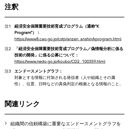
注釈
注1
経済安全保障重要技術育成プログラム（通称“K
Program”）：
https://www8.cao.go.jp/cstp/anzen_anshin/kprogram.html
注2
「経済安全保障重要技術育成プログラム／偽情報分析に係る
技術の開発」に係る公募について：
https://www.nedo.go.jp/koubo/CD2_100359.html
注3
エンドースメントグラフ：
対象とする情報に付加される発信者（人や組織とその属
性）、位置、日時などの真偽判定の根拠となる情報のこと。
関連リンク
組織間の信頼構築に重要なエンドースメントグラフを