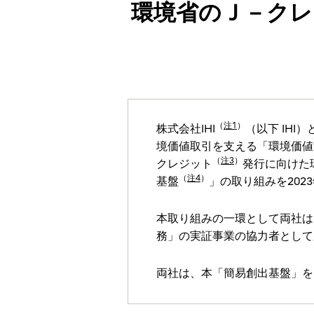
環境省のＪ－クレ
（
注1
）
株式会社IHI
（以下 IHI
境価値取引を支える「環境価値
（
注3
）
クレジット
発行に向けた
（
注4
）
基盤
」の取り組みを202
本取り組みの一環として両社は
務」の実証事業の協力者として応
両社は、本「簡易創出基盤」を