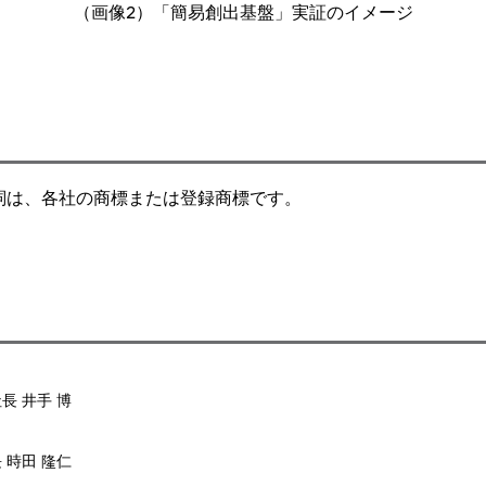
（画像2）「簡易創出基盤」実証のイメージ
詞は、各社の商標または登録商標です。
長 井手 博
 時田 隆仁