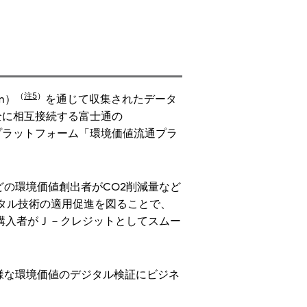
（
注5
）
em）
を通じて収集されたデータ
全に相互接続する富士通の
プラットフォーム「環境価値流通プラ
の環境価値創出者がCO2削減量など
タル技術の適用促進を図ることで、
購入者がＪ－クレジットとしてスムー
様な環境価値のデジタル検証にビジネ