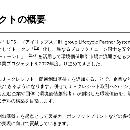
クトの概要
IPS」（アイリップス／IHI group Lifecycle Partner Syst
（
注6
）
としてトークン
化し、異なるブロックチェーン同士を安
（
注7
）
ョンチェーン）」
を活用して環境価値取引市場に流通させる
業プロジェクトを2022年度より進めてきました。
にＪ－クレジット「簡易創出基盤」を追加することで、企業など
ト化できるようになります。併せてＪ－クレジット取引へのデジ
取り組む企業や団体（環境価値創出者）が創出した環境価値を、
モデルの構築を目指します。
創出基盤」を起点として製品カーボンフットプリントなどの多
の実現に向けて貢献していきます。