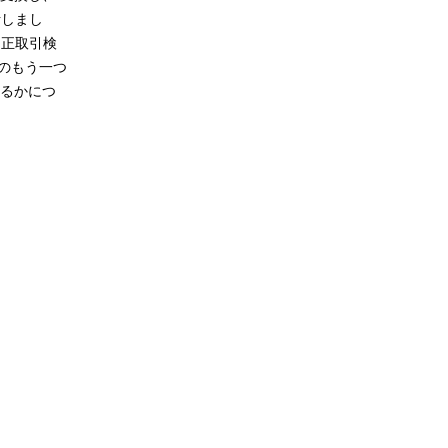
析しまし
不正取引検
」のもう一つ
るかにつ