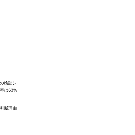
回の検証シ
率は63%
の判断理由