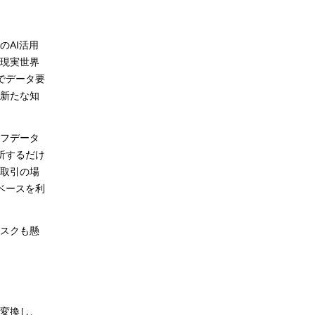
のAI活用
現実世界
でデータ要
新たな知
ラフデータ
析するだけ
取引の場
ベースを利
リスクも懸
に変換し、