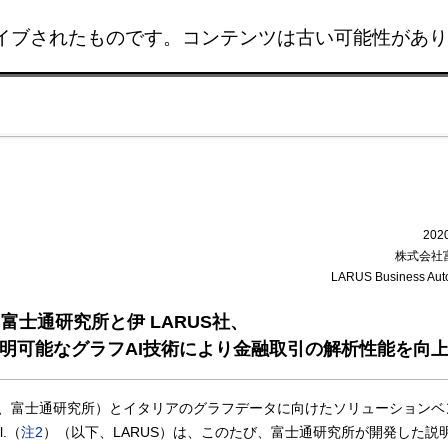
イブされたものです。コンテンツは古い可能性があり
このページの本文へ移動
20
株式会社
LARUS Business Autom
富士通研究所と伊 LARUS社、
明可能なグラフAI技術により金融取引の解析性能を向
、富士通研究所）とイタリアのグラフデータに向けたソリューションベ
l.（
注2
）（以下、LARUS）は、このたび、富士通研究所が開発した説