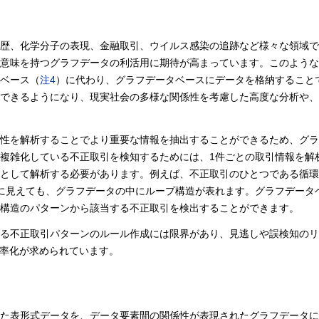
歴、化学分子の表現、金融取引、ウイルス感染の追跡など様々な領域で
意味を持つグラフデータの利活用に期待が高まっています。このような
ベース（
注4
）に代わり、グラフデータベースにデータを格納すること
できるようになり、現実社会の多様な関係性を考慮した高度な分析や、
係性を解析することでより重要な情報を抽出することができるため、グ
複雑化している不正取引を検知するためには、1件ごとの取引情報を解
として解析する必要があります。例えば、不正取引のひとつである循環
に見えても、グラフデータの中にループ構造が表れます。グラフデータ
構造のパターンから該当する不正取引を検出することができます。
よる不正取引パターンのルール作成には限界があり、見逃しや誤検知の
効率化が求められています。
れた表形式データを、データ要素間の関係性が表現されたグラフデータ