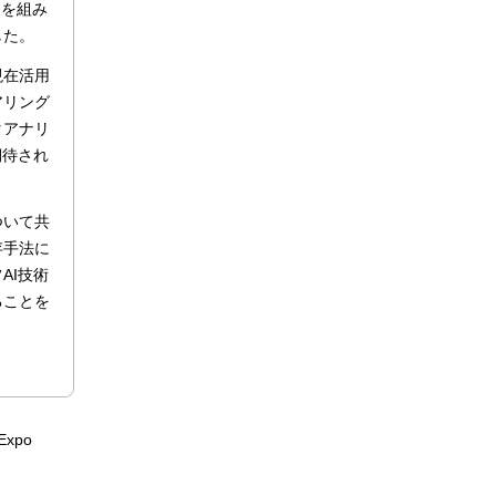
ムを組み
した。
現在活用
アリング
タアナリ
期待され
ついて共
存手法に
AI技術
ることを
。
xpo