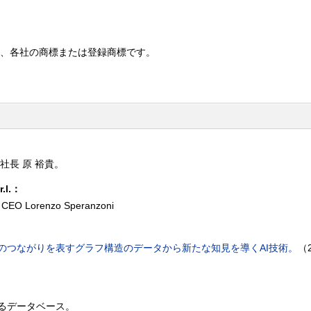
は、各社の商標または登録商標です。
社長 原 裕貴。
r.l.：
 Lorenzo Speranzoni
のつながりを表すグラフ構造のデータから新たな知見を導くAI技術。
（2
るデータベース。