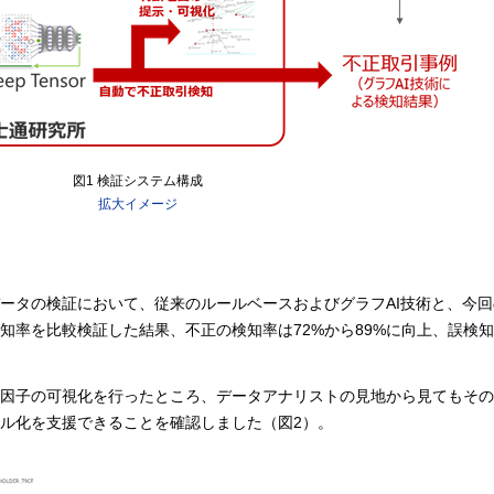
図1 検証システム構成
拡大イメージ
ータの検証において、従来のルールベースおよびグラフAI技術と、今
率を比較検証した結果、不正の検知率は72%から89%に向上、誤検知
明因子の可視化を行ったところ、データアナリストの見地から見てもそ
ル化を支援できることを確認しました（図2）。