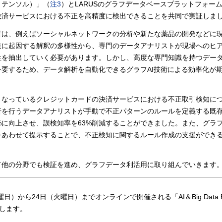
ープ テンソル）」（
注3
）とLARUSのグラフデータベースプラットフォー
決済サービスにおける不正を高精度に検出できることを共同で実証しま
析は、例えばソーシャルネットワークの分析や新たな薬品の開発などに
造に起因する解釈の多様性から、専門のデータアナリストが現場へのヒ
性を抽出していく必要があります。しかし、高度な専門知識を持つデー
要するため、データ解析を自動化できるグラフAI技術による効率化が
となっているクレジットカードの決済サービスにおける不正取引検知に
析を行うデータアナリストが手動で不正パターンのルールを定義する既
%に向上させ、誤検知率を63%削減することができました。また、グラフ
をあわせて提示することで、不正検知に関するルール作成の支援ができ
て他の分野でも検証を進め、グラフデータ利活用に取り組んでいきます
日）から24日（火曜日）までオンラインで開催される「AI＆Big Data E
介します。