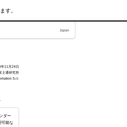
ます。
Japan
20年11月24日
富士通研究所
ation S.r.l.
上
ンダー
明可能な