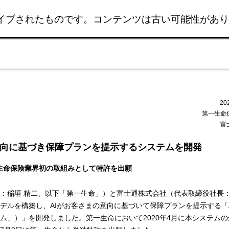
イブされたものです。コンテンツは古い可能性があり
このページの本文へ移動
20
第一生命
富
意向に基づき保障プランを提示するシステムを開発
生命保険業界初の取組みとして特許を出願
：稲垣 精二、以下「第一生命」）と富士通株式会社（代表取締役社長：
デルを構築し、AIがお客さまの意向に基づいて保障プランを提示する「
ム」）」を開発しました。第一生命において2020年4月に本システム