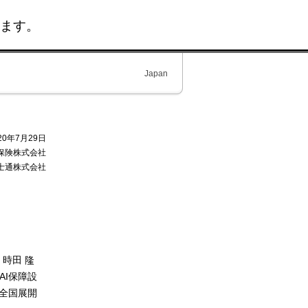
ます。
Japan
20年7月29日
保険株式会社
士通株式会社
時田 隆
AI保障設
の全国展開