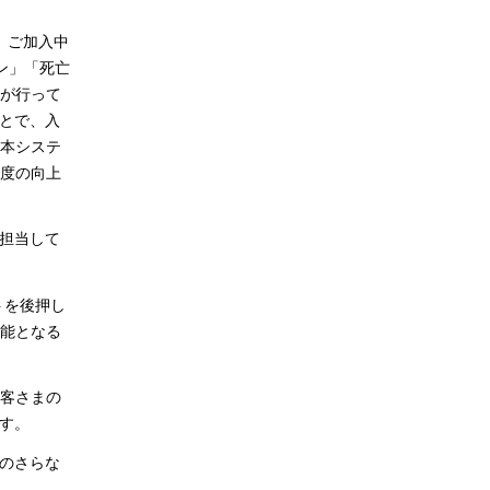
、ご加入中
ン」「死亡
が行って
ことで、入
本システ
度の向上
を担当して
トを後押し
能となる
お客さまの
す。
会のさらな