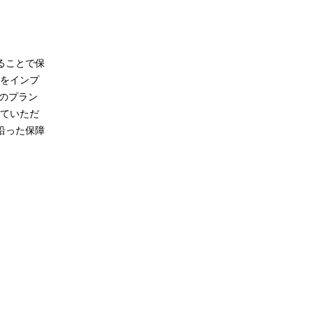
ることで保
をインプ
つのプラン
ていただ
沿った保障