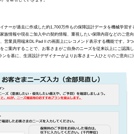
イナーが過去に作成した約1,700万件もの保障設計データを機械学習す
家族情報や現在ご加入中の契約情報、重視したい保障内容などのご意向
営業員用端末DL PadⅡの画面上にレコメンド表示する機能です。3
をご案内することで、お客さまがご自身のニーズを従来以上にご認識し
ランを基に、生涯設計デザイナーがよりお客さま一人ひとりのご意向に