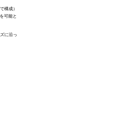
プで構成）
化を可能と
ーズに沿っ