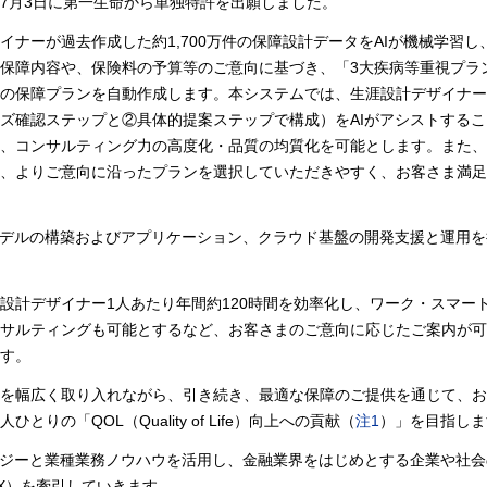
7月3日に第一生命から単独特許を出願しました。
ナーが過去作成した約1,700万件の保障設計データをAIが機械学習し
保障内容や、保険料の予算等のご意向に基づき、「3大疾病等重視プラ
の保障プランを自動作成します。本システムでは、生涯設計デザイナー
ズ確認ステップと②具体的提案ステップで構成）をAIがアシストする
、コンサルティング力の高度化・品質の均質化を可能とします。また、
、よりご意向に沿ったプランを選択していただきやすく、お客さま満足
モデルの構築およびアプリケーション、クラウド基盤の開発支援と運用
設計デザイナー1人あたり年間約120時間を効率化し、ワーク・スマー
サルティングも可能とするなど、お客さまのご意向に応じたご案内が可
す。
ーを幅広く取り入れながら、引き続き、最適な保障のご提供を通じて、
の「QOL（Quality of Life）向上への貢献（
注1
）」を目指しま
ロジーと業種業務ノウハウを活用し、金融業界をはじめとする企業や社
X）を牽引していきます。