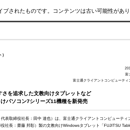
イブされたものです。コンテンツは古い可能性があり
このページの本文へ移動
ト）
20
富
富士通クライアントコンピューティ
すさを追求した文教向けタブレットなど
けパソコン7シリーズ11機種を新発売
代表取締役社長：田中 達也）は、富士通クライアントコンピューティ
：齋藤 邦彰）製の文教向けWindowsタブレット「FUJITSU Table