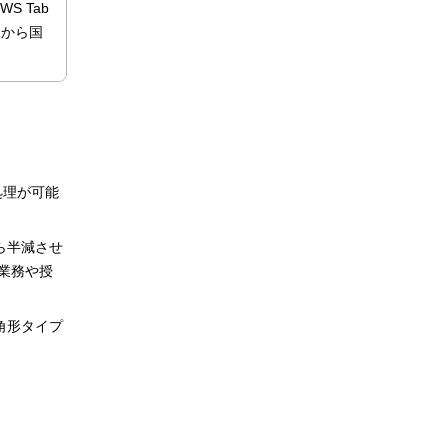
S Tab
日から国
処理が可能
ら半減させ
業務や授
六角形タイプ