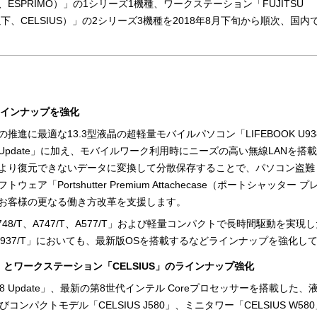
以下、ESPRIMO）」の1シリーズ1機種、ワークステーション「FUJITSU
シアス、以下、CELSIUS）」の2シリーズ3機種を2018年8月下旬から順次、国
ラインナップを強化
進に最適な13.3型液晶の超軽量モバイルパソコン「LIFEBOOK U93
l 2018 Update」に加え、モバイルワーク利用時にニーズの高い無線LANを搭
より復元できないデータに変換して分散保存することで、パソコン盗難
「Portshutter Premium Attachecase（ポートシャッター 
お客様の更なる働き方改革を支援します。
 A748/T、A747/T、A577/T」および軽量コンパクトで長時間駆動を実現し
/T、S937/T」においても、最新版OSを搭載するなどラインナップを強化し
」とワークステーション「CELSIUS」のラインナップ強化
il 2018 Update」、最新の第8世代インテル Coreプロセッサーを搭載した
よびコンパクトモデル「CELSIUS J580」、ミニタワー「CELSIUS W58