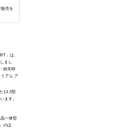
内で販売を
8/T」は、
載しまし
・紛失時
プレミアム ア
た13.3型
ています。
、液晶一体型
0」のほ