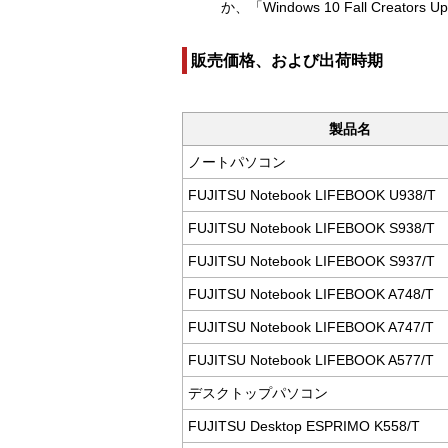
か、「Windows 10 Fall Creato
販売価格、および出荷時期
製品名
ノートパソコン
FUJITSU Notebook LIFEBOOK U938/T
FUJITSU Notebook LIFEBOOK S938/T
FUJITSU Notebook LIFEBOOK S937/T
FUJITSU Notebook LIFEBOOK A748/T
FUJITSU Notebook LIFEBOOK A747/T
FUJITSU Notebook LIFEBOOK A577/T
デスクトップパソコン
FUJITSU Desktop ESPRIMO K558/T