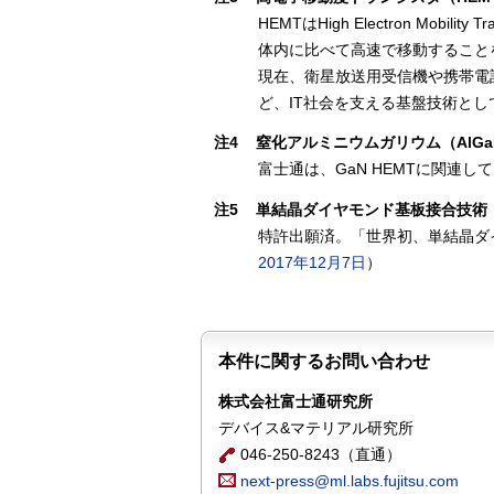
HEMTはHigh Electron Mo
体内に比べて高速で移動すること
現在、衛星放送用受信機や携帯電
ど、IT社会を支える基盤技術と
注4
窒化アルミニウムガリウム（AlGa
富士通は、GaN HEMTに関連し
注5
単結晶ダイヤモンド基板接合技術
特許出願済。「世界初、単結晶ダ
2017年12月7日
）
本件に関するお問い合わせ
株式会社富士通研究所
デバイス&マテリアル研究所
046-250-8243（直通）
next-press@ml.labs.fujitsu.com