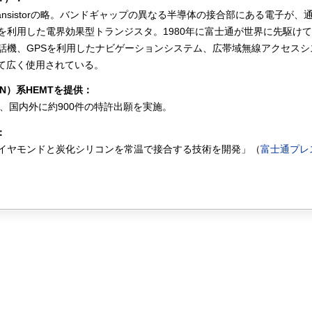
bility Transistorの略。バンドギャップの異なる半導体の接合部にある電子が
を利用した電界効果型トランジスタ。1980年に富士通が世界に先駆け
話機、GPSを利用したナビゲーションシステム、広帯域無線アクセスシ
して広く使用されている。
N）系HEMTを提供：
て、国内外に約900件の特許出願を実施。
：
イヤモンドと炭化シリコンを常温で接合する技術を開発」（
富士通プレ