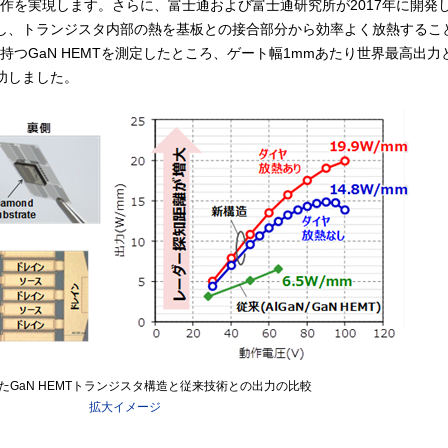
作を実現します。さらに、富士通および富士通研究所が2017年に開発
し、トランジスタ内部の熱を基板との接合部分から効率よく放熱するこ
つGaN HEMTを測定したところ、ゲート幅1mmあたり世界最高出力とな
功しました。
したGaN HEMTトランジスタ構造と従来技術との出力の比較
拡大イメージ