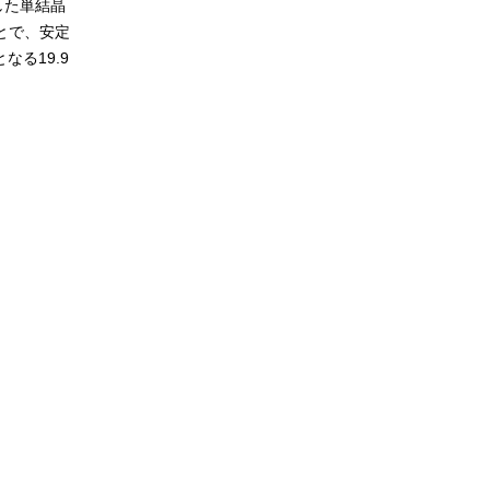
した単結晶
とで、安定
る19.9