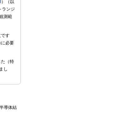
3
）（以
トランジ
観測範
。
欠です
力に必要
した（特
まし
物半導体結