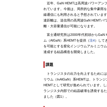
近年、GaN HEMTは高周波パワー
れています。今後は、局所的な集中豪雨を
線通信にも利用されると予想されています
達距離は、送信用の高周波GaN HEM
離・大容量通信が可能になります。
富士通研究所は2000年代初頭からGa
ム（AlGaN）系HEMTを提供（
注4
）して
を可能とする窒化インジウムアルミニウムガ
達成する結晶構造を開発しました。
課題
トランジスタの出力を向上するために
リウム（InAlGaN）系HEMTは、ト
HEMTとして研究が進められています。
ランジスタ内部での結晶破壊を誘発するた
ました（図1）。