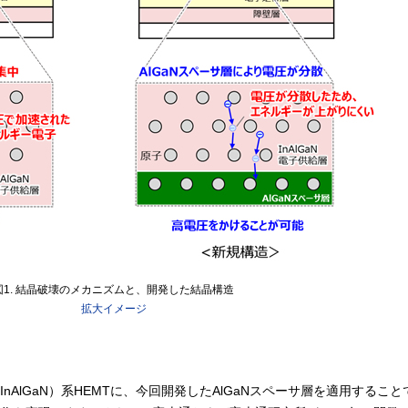
図1. 結晶破壊のメカニズムと、開発した結晶構造
拡大イメージ
AlGaN）系HEMTに、今回開発したAlGaNスペーサ層を適用するこ