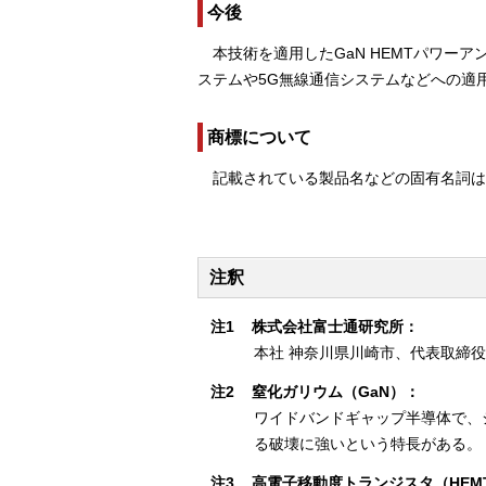
今後
本技術を適用したGaN HEMTパワー
ステムや5G無線通信システムなどへの適用
商標について
記載されている製品名などの固有名詞
注釈
注1
株式会社富士通研究所：
本社 神奈川県川崎市、代表取締役
注2
窒化ガリウム（GaN）：
ワイドバンドギャップ半導体で、シ
る破壊に強いという特長がある。
注3
高電子移動度トランジスタ（HEM