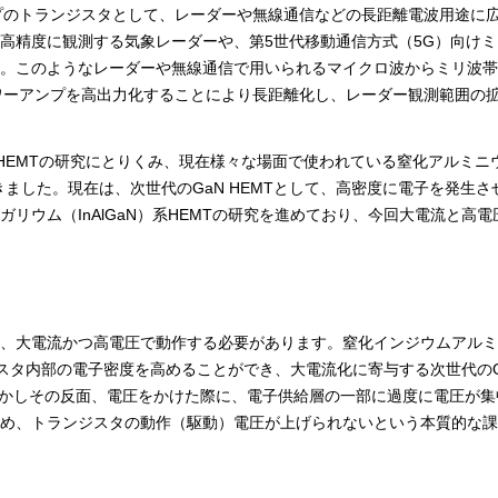
アンプのトランジスタとして、レーダーや無線通信などの長距離電波用途に
高精度に観測する気象レーダーや、第5世代移動通信方式（5G）向け
。このようなレーダーや無線通信で用いられるマイクロ波からミリ波帯
Tパワーアンプを高出力化することにより長距離化し、レーダー観測範囲の
N HEMTの研究にとりくみ、現在様々な場面で使われている窒化アルミニ
きました。現在は、次世代のGaN HEMTとして、高密度に電子を発生さ
リウム（InAlGaN）系HEMTの研究を進めており、今回大電流と高
は、大電流かつ高電圧で動作する必要があります。窒化インジウムアル
ランジスタ内部の電子密度を高めることができ、大電流化に寄与する次世代のG
しかしその反面、電圧をかけた際に、電子供給層の一部に過度に電圧が集
め、トランジスタの動作（駆動）電圧が上げられないという本質的な課