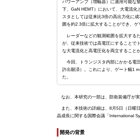
パワーアンプ（増幅器）に適用可能な窒
下、GaN HEMT）において、大電
スタとしては従来比3倍の高出力化に
囲を約2.3倍に拡大することができ、
レーダーなどの観測範囲を拡大する
が、従来技術では高電圧にすることで
な大電流化と高電圧化を両立すること
今回、トランジスタ内部にかかる電
許出願済）。これにより、ゲート幅1 
た。
なお、本研究の一部は、防衛装備庁が
また、本技術の詳細は、8月5日（日曜
晶成長に関する国際会議「International Sympo
開発の背景