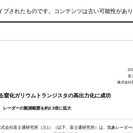
イブされたものです。コンテンツは古い可能性があり
このページの本文へ移動
20
富
株式会社
なる窒化ガリウムトランジスタの高出力化に成功
レーダーの観測範囲を約2.3倍に拡大
株式会社富士通研究所（
注1
）（以下、富士通研究所）は、気象レーダー