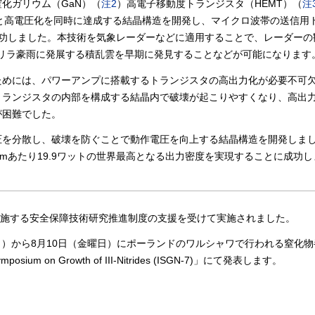
化ガリウム（GaN）（
注2
）高電子移動度トランジスタ（HEMT）（
注
流化と高電圧化を同時に達成する結晶構造を開発し、マイクロ波帯の送信用
成功しました。本技術を気象レーダーなどに適用することで、レーダーの
ゲリラ豪雨に発展する積乱雲を早期に発見することなどが可能になります
ためには、パワーアンプに搭載するトランジスタの高出力化が必要不可
トランジスタの内部を構成する結晶内で破壊が起こりやすくなり、高出
が困難でした。
圧を分散し、破壊を防ぐことで動作電圧を向上する結晶構造を開発しま
mmあたり19.9ワットの世界最高となる出力密度を実現することに成功し
実施する安全保障技術研究推進制度の支援を受けて実施されました。
日）から8月10日（金曜日）にポーランドのワルシャワで行われる窒化
sium on Growth of III-Nitrides (ISGN-7)」にて発表します。