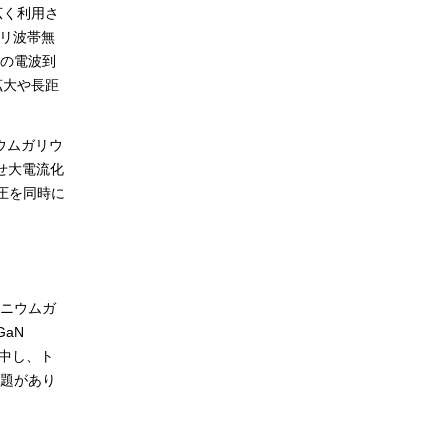
広く利用さ
ミリ波帯無
の電波到
拡大や長距
ウムガリウ
せ大電流化
電圧を同時に
ミニウムガ
aN
中し、ト
題があり