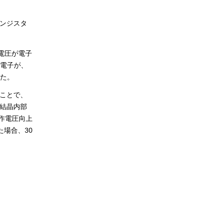
ランジスタ
た電圧が電子
電子が、
た。
ることで、
、結晶内部
作電圧向上
場合、30