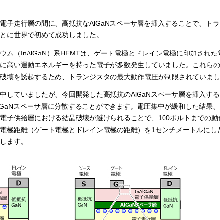
電子走行層の間に、高抵抗なAlGaNスペーサ層を挿入することで、ト
とに世界で初めて成功しました。
ム（InAlGaN）系HEMTは、ゲート電極とドレイン電極に印加され
に高い運動エネルギーを持った電子が多数発生していました。これらの
破壊を誘起するため、トランジスタの最大動作電圧が制限されていまし
中していましたが、今回開発した高抵抗のAlGaNスペーサ層を挿入す
lGaNスペーサ層に分散することができます。電圧集中が緩和した結果
電子供給層における結晶破壊が避けられることで、100ボルトまでの動
電極距離（ゲート電極とドレイン電極の距離）を1センチメートルにした
します。