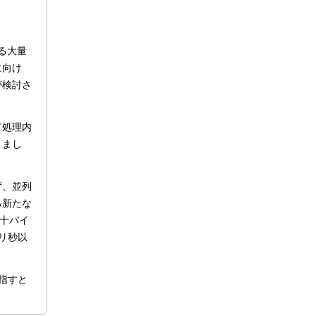
る大量
に向け
が検討さ
て処理内
りまし
ず、並列
る新たな
十バイ
リ秒以
目指すと