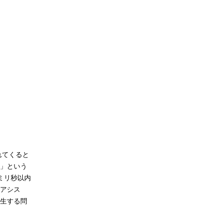
れてくると
」という
ミリ秒以内
アシス
生する問