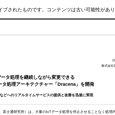
イブされたものです。コンテンツは古い可能性があり
このページの本文へ移動
2
株式会社
Tデータ処理を継続しながら変更できる
タ処理アーキテクチャー「Dracena」を開発
などへのリアルタイムサービスの提供と改善を迅速に実現
、富士通研究所）は、大量のIoTデータ処理を停止させることなく処理