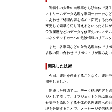
運転中の大量の自動車から秒単位で発
ストリームデータ処理を車両一台一台など
にあわせて処理内容を追加・変更するため
変更して素早く切り替えるといった方法が
位置履歴などのデータを修正先のシステム
コネクテッドカーへの危険情報のリアルタ
また、各車両などの並列処理単位でリ
多数の問い合わせでリポジトリが混みあい
開発した技術
今回、運用を停止することなく、運用中の
開発しました。
開発した技術では、データ処理内容を
ジとして流して、オブジェクトと呼ぶ車両
せ集中を原因とする全体の処理速度への影
理を分離することで、メッセージ受信処理