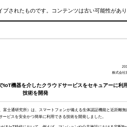
イブされたものです。コンテンツは古い可能性があり
このページの本文へ移動
20
株式会社
でIoT機器を介したクラウドサービスをセキュアーに利
技術を開発
、富士通研究所）は、スマートフォンが備える生体認証機能と近距離無
ドサービスを安全かつ簡単に利用できる技術を開発しました。
がるIoT時代において、例えば、マンションや公共施設における宅配Bo