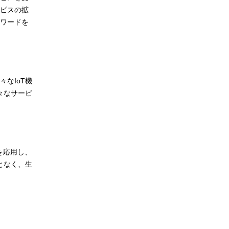
ビスの拡
スワードを
なIoT機
々なサービ
を応用し、
となく、生