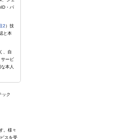
ID・パ
注2
）技
認と本
く、自
、サービ
固な本人
テック
ます。様々
ビスを受