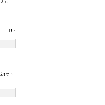
します。
以上
を流さない