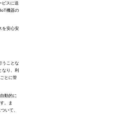
ービスに送
oT機器の
スを安心安
行うことな
となり、利
ごとに管
を自動的に
す。ま
について、