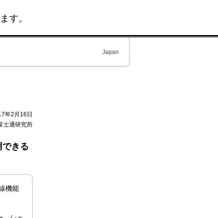
ます。
Japan
17年2月16日
富士通研究所
用できる
線機能
x、シェ