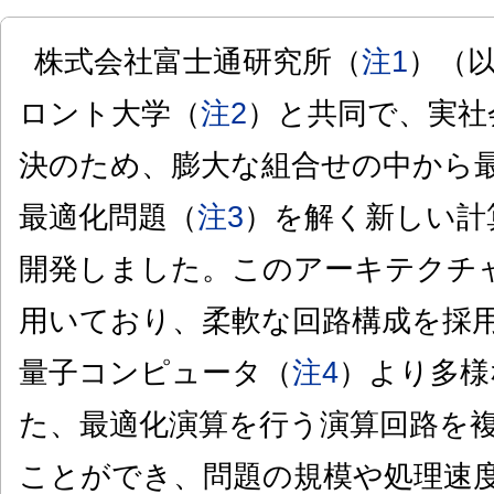
株式会社富士通研究所（
注1
）（
ロント大学（
注2
）と共同で、実社
決のため、膨大な組合せの中から
最適化問題（
注3
）を解く新しい計
開発しました。このアーキテクチ
用いており、柔軟な回路構成を採
量子コンピュータ（
注4
）より多様
た、最適化演算を行う演算回路を
ことができ、問題の規模や処理速