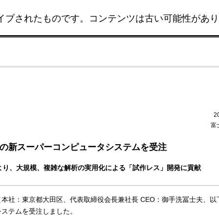
イブされたものです。コンテンツは古い可能性があり
このページの本文へ移動
2
富
の新スーパーコンピュータシステムを受注
0」により、大規模、複雑な解析の実用化による「試作レス」開発に貢献
本社：東京都大田区、代表取締役会長兼社長 CEO：御手洗冨士夫、以
システムを受注しました。