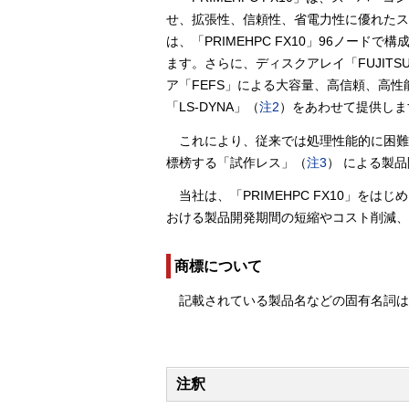
せ、拡張性、信頼性、省電力性に優れたス
は、「PRIMEHPC FX10」96ノード
ます。さらに、ディスクアレイ「FUJITSU 
ア「FEFS」による大容量、高信頼、高
「LS-DYNA」（
注2
）をあわせて提供しま
これにより、従来では処理性能的に困
標榜する「試作レス」（
注3
） による製
当社は、「PRIMEHPC FX10」
おける製品開発期間の短縮やコスト削減、
商標について
記載されている製品名などの固有名詞
注釈