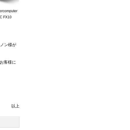
ercomputer
C FX10
ヤノン様が
、お客様に
以上