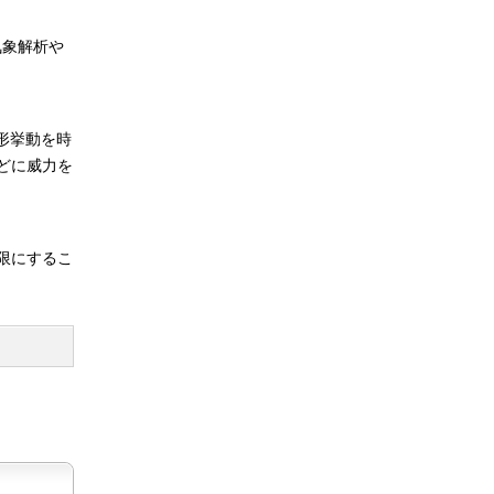
の気象解析や
大変形挙動を時
どに威力を
限にするこ