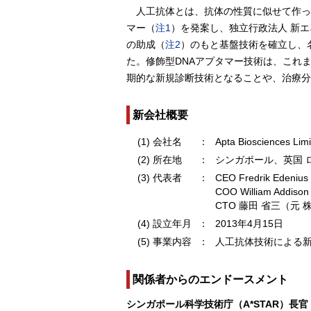
人工抗体とは、抗体の性質に似せて作っ
マー（
注1
）を発案し、独立行政法人 新
の助成（
注2
）のもと基盤技術を確立し、
た。修飾型DNAアプタマー技術は、これ
期的な新規診断技術となることや、治療分
新会社概要
(1) 会社名
：
Apta Biosciences Lim
(2) 所在地
：
シンガポール、英国 
(3) 代表者
：
CEO Fredrik Edenius（
COO William Addison（
CTO 藤田 省三（元
(4) 設立年月
：
2013年4月15日
(5) 事業内容
：
人工抗体技術による
関係者からのエンドースメント
シンガポール科学技術庁（A*STAR）長官 LI