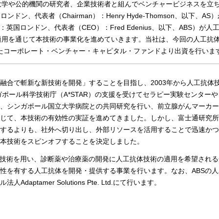
大学や公的機関の研究者、企業技術者と組んでベンチャービジネスを立
社：英国ロンドン、代表者（Chairman）：Henry Hyde-Thomson、以下、A
d.（本社：英国ロンドン、代表者（CEO）：Fred Edenius、以下、ABS）が
適用を通じて本技術の事業化を進めていきます。当社は、今回の人工抗
したコーポレート・ベンチャー・キャピタル・ファンドより出資を行いま
融合で斬新な新技術を開発」することを目指し、2003年から人工抗体
ガポール科学技術庁（A*STAR）の支援を受けてセラピー実験センター
、シンガポール国立大学病院との共同研究を行い、前立腺がんマーカー
じて、本技術の有効性の実証を進めてきました。しかし、富士通研究所
するよりも、社外へ切り出し、外部リソースを活用することで迅速かつ
本技術をスピンオフすることを決定しました。
体技術を用い、診断薬や治療薬の開発に人工抗体技術の適用を希望され
性を有する人工抗体を開発・提供する事業を行います。なお、ABSの
ptamer Solutions Pte. Ltd.にて行います。