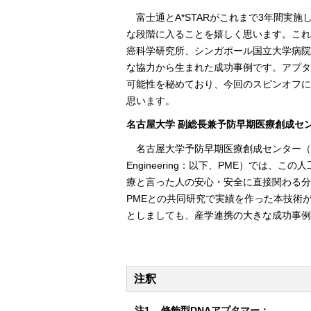
富士通とA*STARがこれまで3年間
な段階に入ることを嬉しく思います。これ
癌科学研究所、シンガポール国立大学病院
な協力から生まれた成功事例です。アプタ
可能性を秘めており、今回のスピンオフに
思います。
名古屋大学 副総長兼予防早期医療創成セン
名古屋大学予防早期医療創成センター（Nagoya Unive
Engineering：以下、PME）では
療と言った人の安心・安全に直接関わる分
PMEとの共同研究で実績を作った本技術
としましても、産学連携の大きな成功事例
注釈
注1
修飾型DNAアプタマー：