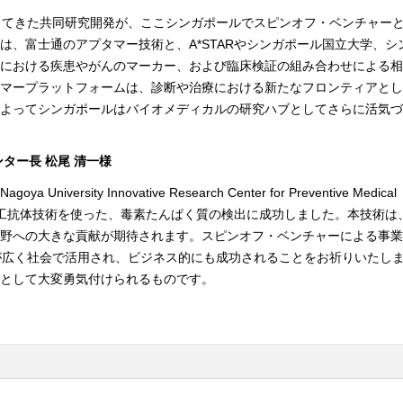
実施してきた共同研究開発が、ここシンガポールでスピンオフ・ベンチャー
は、富士通のアプタマー技術と、A*STARやシンガポール国立大学、シ
における疾患やがんのマーカー、および臨床検証の組み合わせによる相
マープラットフォームは、診断や治療における新たなフロンティアとし
よってシンガポールはバイオメディカルの研究ハブとしてさらに活気づ
ター長 松尾 清一様
rsity Innovative Research Center for Preventive Medical
、この人工抗体技術を使った、毒素たんぱく質の検出に成功しました。本技術
野への大きな貢献が期待されます。スピンオフ・ベンチャーによる事業
が広く社会で活用され、ビジネス的にも成功されることをお祈りいたしま
として大変勇気付けられるものです。