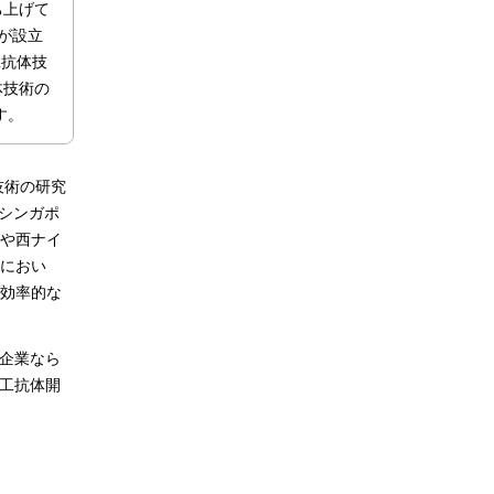
ち上げて
S）が設立
人工抗体技
体技術の
す。
技術の研究
やシンガポ
や西ナイ
におい
効率的な
る企業なら
人工抗体開