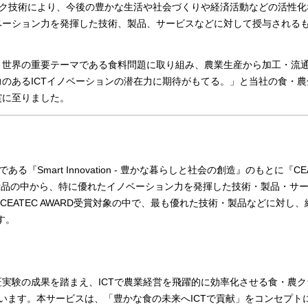
ーク技術により、今後の豊かな生活や社会づくりや経済活動などの活性化
ベーション力を発揮した技術、製品、サービスなどに対して授与される
と世界の重要テーマである食料問題に取り組み、農業生産から加工・流
のあるICTイノベーションの潜在力に期待がもてる。」と当社の食・農
賞に至りました。
マである『Smart Innovation - 豊かな暮らしと社会の創造』のもとに『CE
た展示品の中から、特に優れたイノベーション力を発揮した技術・製品・サ
EATEC AWARD受賞対象の中で、最も優れた技術・製品などに対し、
す。
証実験の成果を踏まえ、ICTで農業経営を飛躍的に効率化させる食・農
供しています。本サービスは、「豊かな食の未来へICTで貢献」をコンセプト