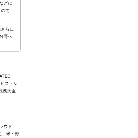
などに
もので
通さらに
分野へ
ATEC
ービス・シ
総務大臣
クラウド
に、米・野