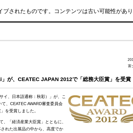
イブされたものです。コンテンツは古い可能性があり
このページの本文へ移動
20
富
i」が、CEATEC JAPAN 2012で「総務大臣賞」を受賞
アキサイ、日本語通称：秋彩）」が、こ
おいて、CEATEC AWARD審査委員会
賞」を受賞しました。
おいて、「経済産業大臣賞」とともに、
募された出展品の中から、高度でか