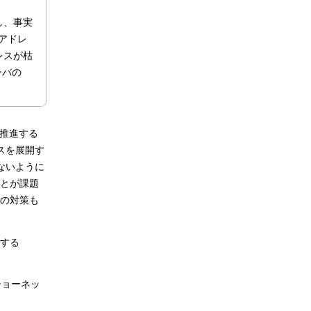
し、事実
アドレ
レスが枯
ーバの
を推進する
ビスを展開す
ないように
ことが課題
その対策も
現する
プショーネッ