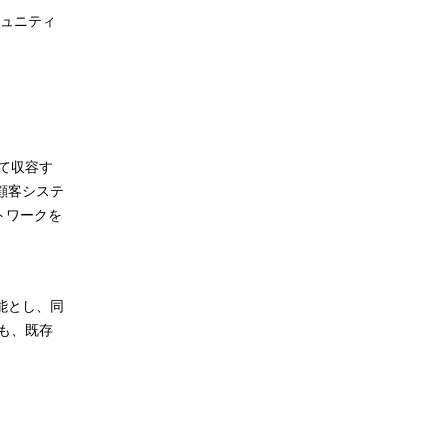
ミュニティ
て収容す
(顧客システ
トワークを
可能とし、同
も、既存