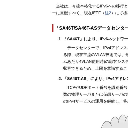
当社は、今後本格化するIPv6への移行
ーに貢献すべく、現在IETF（
注2
）にて標
「SA46T/SA46T-ASデータセ
「SA46T」により、IPv6ネットワ
データセンターで、IPv4アド
る際、現在主流のVLAN技術では、最
ムあたり4VLAN使用時)の顧客シ
収容できるため、上限を意識するこ
「SA46T-AS」により、IPv4ア
TCPやUDPポート番号を識別番号
数の物理サーバまたは仮想サーバの
のIPv4サービスの運用を継続し、