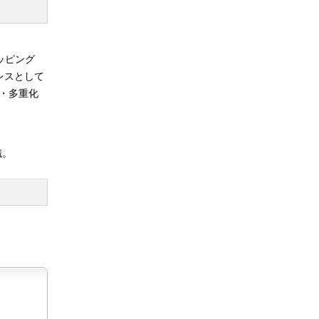
にマッピング
ドレスとして
別・多重化
織。