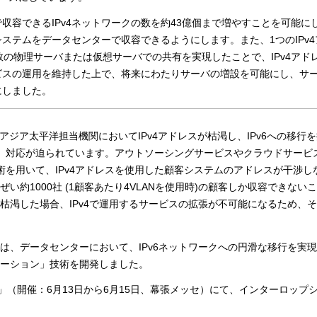
で収容できるIPv4ネットワークの数を約43億個まで増やすことを可能に
ステムをデータセンターで収容できるようにします。また、1つのIPv4
同数の物理サーバまたは仮想サーバでの共有を実現したことで、IPv4アド
ービスの運用を維持した上で、将来にわたりサーバの増設を可能にし、サ
にしました。
アジア太平洋担当機関においてIPv4アドレスが枯渇し、IPv6への移行
始されるなど、対応が迫られています。アウトソーシングサービスやクラウドサー
術を用いて、IPv4アドレスを使用した顧客システムのアドレスが干渉し
約1000社 (1顧客あたり4VLANを使用時)の顧客しか収容できない
が枯渇した場合、IPv4で運用するサービスの拡張が不可能になるため、
は、データセンターにおいて、IPv6ネットワークへの円滑な移行を実
ソリューション」技術を開発しました。
o 2012」（開催：6月13日から6月15日、幕張メッセ）にて、インターロッ