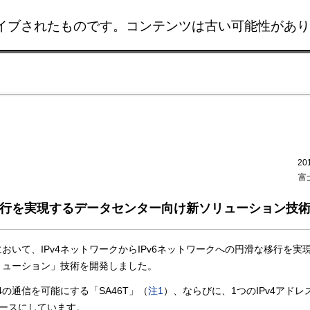
イブされたものです。コンテンツは古い可能性があり
このページの本文へ移動
20
富
な移行を実現するデータセンター向け新ソリューション技
いて、IPv4ネットワークからIPv6ネットワークへの円滑な移行を実
ターソリューション」技術を開発しました。
v4の通信を可能にする「SA46T」（
注1
）、ならびに、1つのIPv4アドレ
ベースにしています。