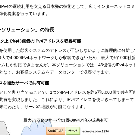
とIPv4の継続利用を支える日本発の技術として、広くインターネットコ
準化提案を行っています。
ンターソリューション」の特長
ーク上で約43億個のIPv4アドレスを収容可能
レスを使用した顧客システムのアドレスが干渉しないように論理的に分離し
大で4,000IPv4ネットワークしか収容できないため、最大で約1000社
ステムしか対応できませんが、本ソリューションでは、43億個のIPv4ネッ
となく、お客様システムをデータセンターで収容できます。
ドレスを複数サーバで共有可能
として割り当てることで、1つのIPv4アドレスを約6万5,000個で共有
共有を実現しました。これにより、IPv4アドレスを使いきってしまって
将来にわたり、サーバの増設が可能になります。