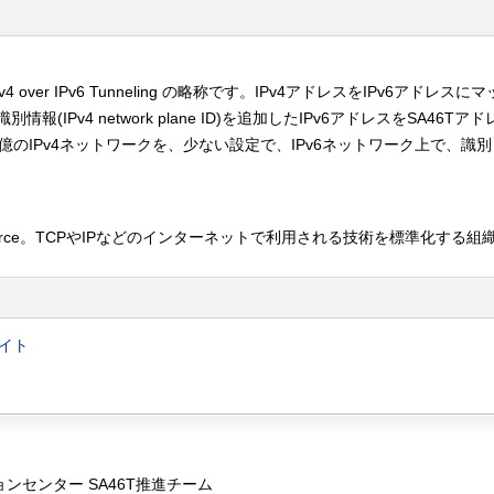
ic IPv4 over IPv6 Tunneling の略称です。IPv4アドレスをIPv6アドレス
報(IPv4 network plane ID)を追加したIPv6アドレスをSA46Tア
億のIPv4ネットワークを、少ない設定で、IPv6ネットワーク上で、識
ing Task Force。TCPやIPなどのインターネットで利用される技術を標準化する組
サイト
ンセンター SA46T推進チーム