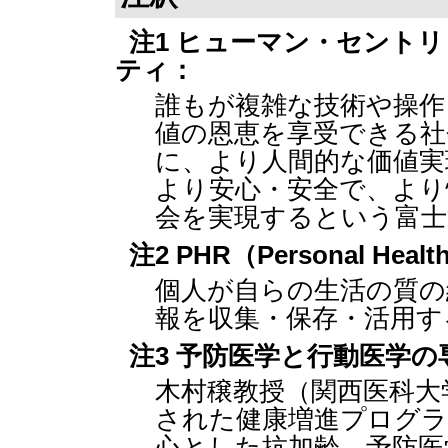
注1 ヒューマン・セント
ティ：
誰もが複雑な技術や操作
値の恩恵を享受できる社
に、より人間的な価値実
より安心・安全で、より
会を実現するという富士
注2 PHR（Personal Healt
個人が自らの生活の質の
報を収集・保存・活用す
注3 予防医学と行動医学
木村穣教授（関西医科大
された健康増進プログラ
心とした抗加齢、予防医