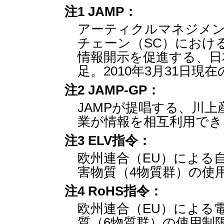
注1 JAMP：
アーティクルマネジメン
チェーン（SC）におけ
情報開示を促進する、日本
足。2010年3月31日現
注2 JAMP-GP：
JAMPが提唱する、川
業が情報を相互利用でき
注3 ELV指令：
欧州連合（EU）による
害物質（4物質群）の使用
注4 RoHS指令：
欧州連合（EU）による
質（6物質群）の使用制限