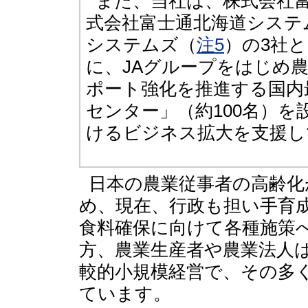
また、当社は、株式会社
式会社富士通北海道システ
システムズ（
注5
）の3社
に、JAグループをはじめ
ポート強化を推進する国内
センター」（約100名）
けるビジネス拡大を支援し
日本の農業従事者の高齢化
め、現在、行政も担い手育
食料確保に向けて各種施策
方、農業生産者や農業法人
較的小規模経営で、その多く
ています。