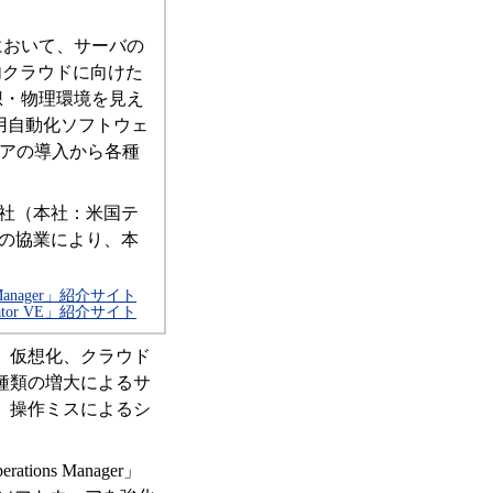
において、サーバの
内クラウドに向けた
想・物理環境を見え
バの運用自動化ソフトウェ
ドルウェアの導入から各種
トウェア社（本社：米国テ
との協業により、本
ns Manager」紹介サイト
rdinator VE」紹介サイト
、仮想化、クラウド
種類の増大によるサ
、操作ミスによるシ
ons Manager」