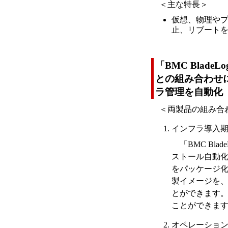
＜主な特長＞
仮想、物理や
止、リブート
「BMC BladeLogi
との組み合わせ
ラ管理を自動化
＜両製品の組み合
インフラ導入
「BMC Bla
ストール自動化
をパッケージ化し、
製イメージを、「S
とができます。
ことができま
オペレーショ