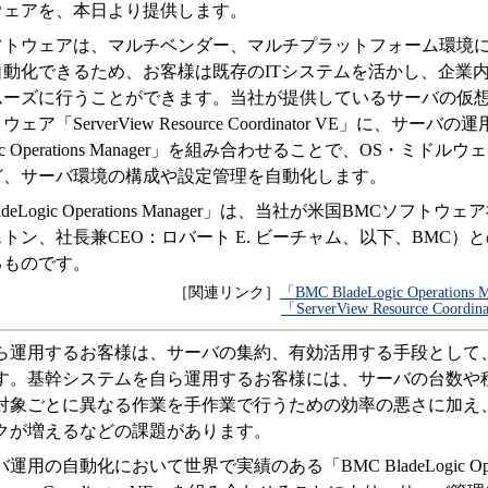
ウェアを、本日より提供します。
フトウェアは、マルチベンダー、マルチプラットフォーム環境
動化できるため、お客様は既存のITシステムを活かし、企業
ムーズに行うことができます。当社が提供しているサーバの仮
「ServerView Resource Coordinator VE」に、サー
ogic Operations Manager」を組み合わせることで、OS・ミ
ど、サーバ環境の構成や設定管理を自動化します。
deLogic Operations Manager」は、当社が米国BMCソフ
トン、社長兼CEO：ロバート E. ビーチャム、以下、BMC）
るものです。
［関連リンク］
「BMC BladeLogic Operatio
「ServerView Resource Coo
ら運用するお客様は、サーバの集約、有効活用する手段として
す。基幹システムを自ら運用するお客様には、サーバの台数や
対象ごとに異なる作業を手作業で行うための効率の悪さに加え
クが増えるなどの課題があります。
の自動化において世界で実績のある「BMC BladeLogic Operati