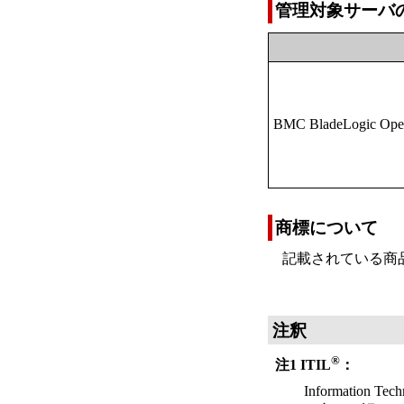
管理対象サーバ
BMC BladeLogic Oper
商標について
記載されている商
注釈
®
注1 ITIL
：
Information