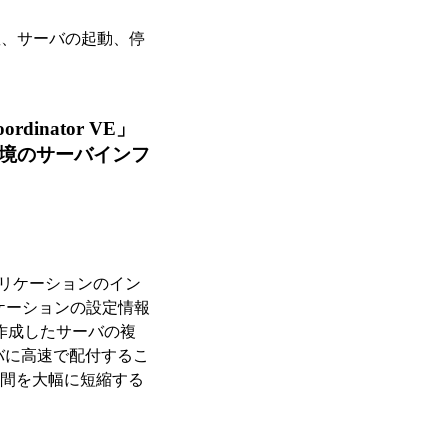
握、サーバの起動、停
oordinator VE」
境のサーバインフ
ア、アプリケーションのイン
ケーションの設定情報
r」が作成したサーバの複
業務サーバに高速で配付するこ
期間を大幅に短縮する