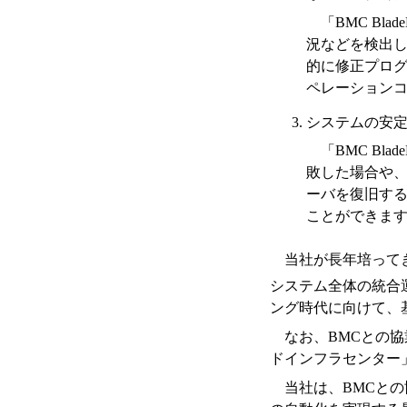
「BMC Bla
況などを検出
的に修正プロ
ペレーション
システムの安
「BMC Bla
敗した場合や、サー
ーバを復旧す
ことができま
当社が長年培ってき
システム全体の統合運
ング時代に向けて、
なお、BMCとの協業と
ドインフラセンター
当社は、BMCと