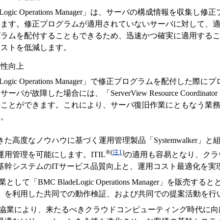
deLogic Operations Manager」は、サーバの構成情報を収
します。修正プログラムが適用されていないサーバに対して、
グラムを配付することもできるため、迅速かつ確実に適用する
コストを低減します。
定性向上
deLogic Operations Manager」で修正プログラムを配付し
バが故障した場合には、「ServerView Resource Coordina
ることができます。これにより、サーバ復旧作業にともなう業
す。
た高度なノウハウに基づく運用管理製品「Systemwalker」
®
(
注1
)
用管理を可能にします。ITIL
の適用も容易となり、クラ
基幹システムのITサービス品質向上と、運用コスト最適化を実
して「BMC BladeLogic Operations Manager」を販売
」を利用した共同での動作検証、および共同での提案活動を行
の協業により、来たるべきクラウドコンピューティング時代に向