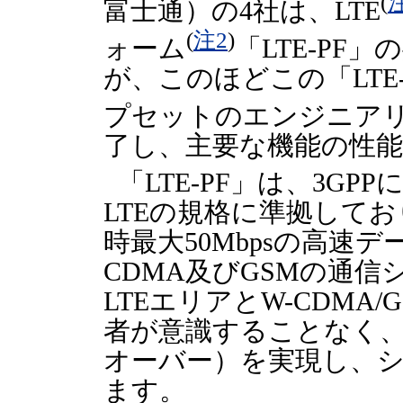
(
富士通）の4社は、LTE
(
注2
)
ォーム
「LTE-PF
が、このほどこの「LTE
プセットのエンジニア
了し、主要な機能の性
「LTE-PF」は、3G
LTEの規格に準拠しており
時最大50Mbpsの高速
CDMA及びGSMの通
LTEエリアとW-CDMA
者が意識することなく
オーバー）を実現し、
ます。